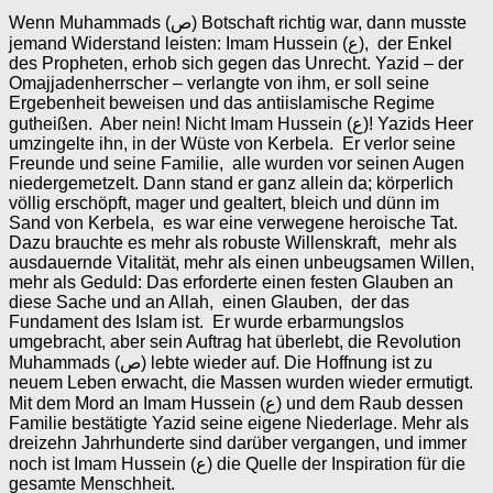
Wenn Muhammads (ص) Botschaft richtig war, dann musste
jemand Widerstand leisten: Imam Hussein (ع), der Enkel
des Propheten, erhob sich gegen das Unrecht. Yazid – der
Omajjadenherrscher – verlangte von ihm, er soll seine
Ergebenheit beweisen und das antiislamische Regime
gutheißen. Aber nein! Nicht Imam Hussein (ع)! Yazids Heer
umzingelte ihn, in der Wüste von Kerbela. Er verlor seine
Freunde und seine Familie, alle wurden vor seinen Augen
niedergemetzelt. Dann stand er ganz allein da; körperlich
völlig erschöpft, mager und gealtert, bleich und dünn im
Sand von Kerbela, es war eine verwegene heroische Tat.
Dazu brauchte es mehr als robuste Willenskraft, mehr als
ausdauernde Vitalität, mehr als einen unbeugsamen Willen,
mehr als Geduld: Das erforderte einen festen Glauben an
diese Sache und an Allah, einen Glauben, der das
Fundament des Islam ist. Er wurde erbarmungslos
umgebracht, aber sein Auftrag hat überlebt, die Revolution
Muhammads (ص) lebte wieder auf. Die Hoffnung ist zu
neuem Leben erwacht, die Massen wurden wieder ermutigt.
Mit dem Mord an Imam Hussein (ع) und dem Raub dessen
Familie bestätigte Yazid seine eigene Niederlage. Mehr als
dreizehn Jahrhunderte sind darüber vergangen, und immer
noch ist Imam Hussein (ع) die Quelle der Inspiration für die
gesamte Menschheit.