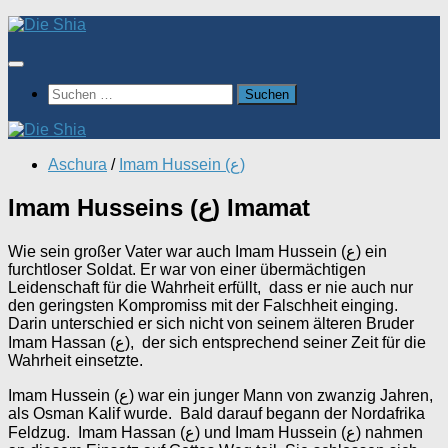
Zum
Inhalt
springen
Suchen
nach:
Aschura
/
Imam Hussein (ع)
Imam Husseins (ع) Imamat
Wie sein großer Vater war auch Imam Hussein (ع) ein
furchtloser Soldat. Er war von einer übermächtigen
Leidenschaft für die Wahrheit erfüllt, dass er nie auch nur
den geringsten Kompromiss mit der Falschheit einging.
Darin unterschied er sich nicht von seinem älteren Bruder
Imam Hassan (ع), der sich entsprechend seiner Zeit für die
Wahrheit einsetzte.
Imam Hussein (ع) war ein junger Mann von zwanzig Jahren,
als Osman Kalif wurde. Bald darauf begann der Nordafrika
Feldzug. Imam Hassan (ع) und Imam Hussein (ع) nahmen