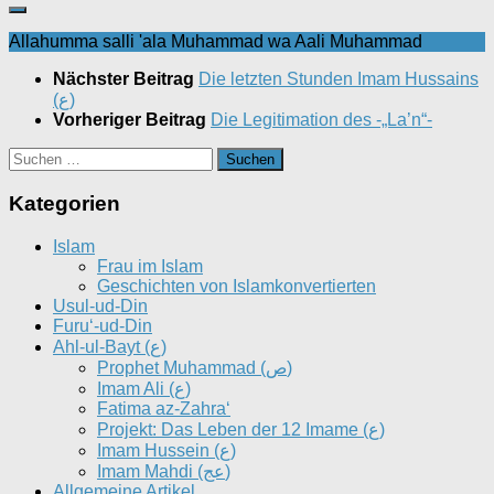
Allahumma salli 'ala Muhammad wa Aali Muhammad
Nächster Beitrag
Die letzten Stunden Imam Hussains
(ع)
Vorheriger Beitrag
Die Legitimation des -„La’n“-
Suchen
nach:
Kategorien
Islam
Frau im Islam
Geschichten von Islamkonvertierten
Usul-ud-Din
Furu‘-ud-Din
Ahl-ul-Bayt (ع)
Prophet Muhammad (ص)
Imam Ali (ع)
Fatima az-Zahra‘
Projekt: Das Leben der 12 Imame (ع)
Imam Hussein (ع)
Imam Mahdi (عج)
Allgemeine Artikel