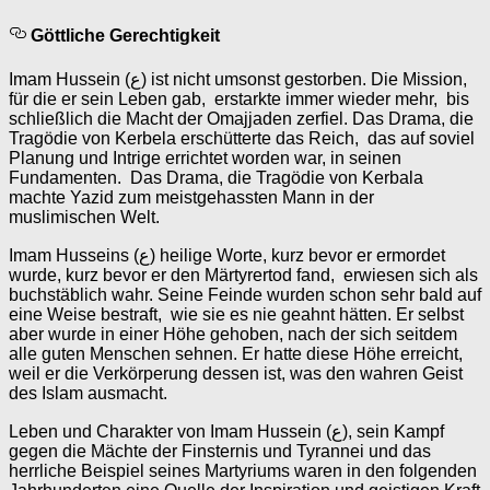
Göttliche Gerechtigkeit
Imam Hussein (ع) ist nicht umsonst gestorben. Die Mission,
für die er sein Leben gab, erstarkte immer wieder mehr, bis
schließlich die Macht der Omajjaden zerfiel. Das Drama, die
Tragödie von Kerbela erschütterte das Reich, das auf soviel
Planung und Intrige errichtet worden war, in seinen
Fundamenten. Das Drama, die Tragödie von Kerbala
machte Yazid zum meistgehassten Mann in der
muslimischen Welt.
Imam Husseins (ع) heilige Worte, kurz bevor er ermordet
wurde, kurz bevor er den Märtyrertod fand, erwiesen sich als
buchstäblich wahr. Seine Feinde wurden schon sehr bald auf
eine Weise bestraft, wie sie es nie geahnt hätten. Er selbst
aber wurde in einer Höhe gehoben, nach der sich seitdem
alle guten Menschen sehnen. Er hatte diese Höhe erreicht,
weil er die Verkörperung dessen ist, was den wahren Geist
des Islam ausmacht.
Leben und Charakter von Imam Hussein (ع), sein Kampf
gegen die Mächte der Finsternis und Tyrannei und das
herrliche Beispiel seines Martyriums waren in den folgenden