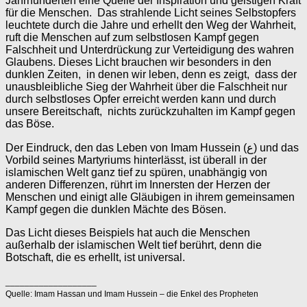
Jahrhunderten eine Quelle der Inspiration und geistigen Kraft
für die Menschen. Das strahlende Licht seines Selbstopfers
leuchtete durch die Jahre und erhellt den Weg der Wahrheit,
ruft die Menschen auf zum selbstlosen Kampf gegen
Falschheit und Unterdrückung zur Verteidigung des wahren
Glaubens. Dieses Licht brauchen wir besonders in den
dunklen Zeiten, in denen wir leben, denn es zeigt, dass der
unausbleibliche Sieg der Wahrheit über die Falschheit nur
durch selbstloses Opfer erreicht werden kann und durch
unsere Bereitschaft, nichts zurückzuhalten im Kampf gegen
das Böse.
Der Eindruck, den das Leben von Imam Hussein (ع) und das
Vorbild seines Martyriums hinterlässt, ist überall in der
islamischen Welt ganz tief zu spüren, unabhängig von
anderen Differenzen, rührt im Innersten der Herzen der
Menschen und einigt alle Gläubigen in ihrem gemeinsamen
Kampf gegen die dunklen Mächte des Bösen.
Das Licht dieses Beispiels hat auch die Menschen
außerhalb der islamischen Welt tief berührt, denn die
Botschaft, die es erhellt, ist universal.
___________________
Quelle: Imam Hassan und Imam Hussein – die Enkel des Propheten