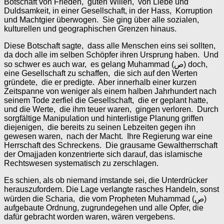
Botschaft von Frieden, guten Willen, von Liebe und
Duldsamkeit, in einer Gesellschaft, in der Hass, Korruption
und Machtgier überwogen. Sie ging über alle sozialen,
kulturellen und geographischen Grenzen hinaus.
Diese Botschaft sagte, dass alle Menschen eins sei sollten,
da doch alle im selben Schöpfer ihren Ursprung haben. Und
so schwer es auch war, es gelang Muhammad (ص) doch,
eine Gesellschaft zu schaffen, die sich auf den Werten
gründete, die er predigte. Aber innerhalb einer kurzen
Zeitspanne von weniger als einem halben Jahrhundert nach
seinem Tode zerfiel die Gesellschaft, die er geplant hatte,
und die Werte, die ihm teuer waren, gingen verloren. Durch
sorgfältige Manipulation und hinterlistige Planung griffen
diejenigen, die bereits zu seinen Lebzeiten gegen ihn
gewesen waren, nach der Macht. Ihre Regierung war eine
Herrschaft des Schreckens. Die grausame Gewaltherrschaft
der Omajjaden konzentrierte sich darauf, das islamische
Rechtswesen systematisch zu zerschlagen.
Es schien, als ob niemand imstande sei, die Unterdrücker
herauszufordern. Die Lage verlangte rasches Handeln, sonst
würden die Scharia, die vom Propheten Muhammad (ص)
aufgebaute Ordnung, zugrundegehen und alle Opfer, die
dafür gebracht worden waren, wären vergebens.