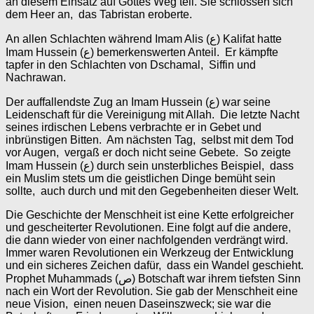
an diesem Einsatz auf Gottes Weg teil. Sie schlossen sich
dem Heer an, das Tabristan eroberte.
An allen Schlachten während Imam Alis (ع) Kalifat hatte
Imam Hussein (ع) bemerkenswerten Anteil. Er kämpfte
tapfer in den Schlachten von Dschamal, Siffin und
Nachrawan.
Der auffallendste Zug an Imam Hussein (ع) war seine
Leidenschaft für die Vereinigung mit Allah. Die letzte Nacht
seines irdischen Lebens verbrachte er in Gebet und
inbrünstigen Bitten. Am nächsten Tag, selbst mit dem Tod
vor Augen, vergaß er doch nicht seine Gebete. So zeigte
Imam Hussein (ع) durch sein unsterbliches Beispiel, dass
ein Muslim stets um die geistlichen Dinge bemüht sein
sollte, auch durch und mit den Gegebenheiten dieser Welt.
Die Geschichte der Menschheit ist eine Kette erfolgreicher
und gescheiterter Revolutionen. Eine folgt auf die andere,
die dann wieder von einer nachfolgenden verdrängt wird.
Immer waren Revolutionen ein Werkzeug der Entwicklung
und ein sicheres Zeichen dafür, dass ein Wandel geschieht.
Prophet Muhammads (ص) Botschaft war ihrem tiefsten Sinn
nach ein Wort der Revolution. Sie gab der Menschheit eine
neue Vision, einen neuen Daseinszweck; sie war die