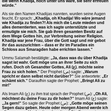
die wenn Khadija, noch unter uns wäre, sie sehr erfreuen
würde.“
Als sie den Namen Khadijas nannten, wurden seine Augen
feucht. Er sprach:
„Khadija, oh Khadija! Wo wäre jemand
wie Khadija zu finden?! Als mich die Leute mieden und
alles dementierten, was ich sagte unterstützte und
ermutigte sie mich. Sie gab ihren gesamten Besitz auf
dem Wege Gottes hin, zur Verbreitung seiner Religion.
Khadija war jene Frau, über die Gott sagt und mir gebot
ihr das auszurichten – dass er ihr im Paradies ein
Schloss aus Smaragden habe errichten lassen.“
Ummu Salamah bestätigte:
„Ja, dass was du über Khadija
sagst ist wahr. Gott möge uns an ihrer Seite zu sich
rufen. Doch oh Gesandter Gottes, Ali (ع). möchte seine
Frau zu sich holen.“
Der Prophet (ص) sagte:
„Warum
spricht er dann selbst nicht darüber?“
Sie antwortete:
„Er
schämt sich.“
Daraufhin sagte der Prophet:
„Bringt Ali zu
mir!“
Als Imam Ali (ع) zu ihm trat sprach der Prophet (ص):
„Oh Ali,
möchtest du deine Frau zu dir holen?“
Imam Ali (ع) sagte:
„Ja gern!“
So sagte der Prophet (ص):
„Gotte möge seinen
Segen dazu geben. Heute oder morgen Abend werde ich