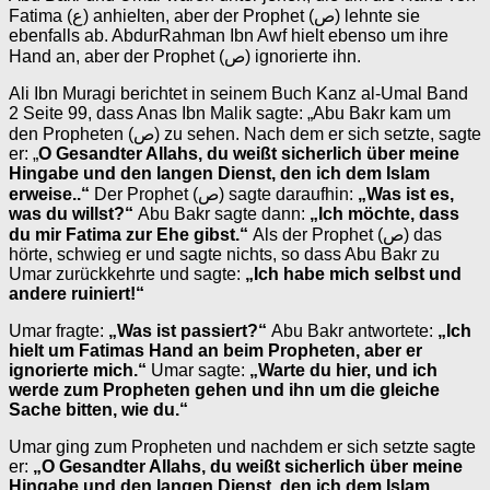
Fatima (ع) anhielten, aber der Prophet (ص) lehnte sie
ebenfalls ab. AbdurRahman Ibn Awf hielt ebenso um ihre
Hand an, aber der Prophet (ص) ignorierte ihn.
Ali Ibn Muragi berichtet in seinem Buch Kanz al-Umal Band
2 Seite 99, dass Anas Ibn Malik sagte: „Abu Bakr kam um
den Propheten (ص) zu sehen. Nach dem er sich setzte, sagte
er: „
O Gesandter Allahs, du weißt sicherlich über meine
Hingabe und den langen Dienst, den ich dem Islam
erweise..“
Der Prophet (ص) sagte daraufhin:
„Was ist es,
was du willst?“
Abu Bakr sagte dann:
„Ich möchte, dass
du mir Fatima zur Ehe gibst.“
Als der Prophet (ص) das
hörte, schwieg er und sagte nichts, so dass Abu Bakr zu
Umar zurückkehrte und sagte:
„Ich habe mich selbst und
andere ruiniert!“
Umar fragte:
„Was ist passiert?“
Abu Bakr antwortete:
„Ich
hielt um Fatimas Hand an beim Propheten, aber er
ignorierte mich.“
Umar sagte:
„Warte du hier, und ich
werde zum Propheten gehen und ihn um die gleiche
Sache bitten, wie du.“
Umar ging zum Propheten und nachdem er sich setzte sagte
er:
„O Gesandter Allahs, du weißt sicherlich über meine
Hingabe und den langen Dienst, den ich dem Islam