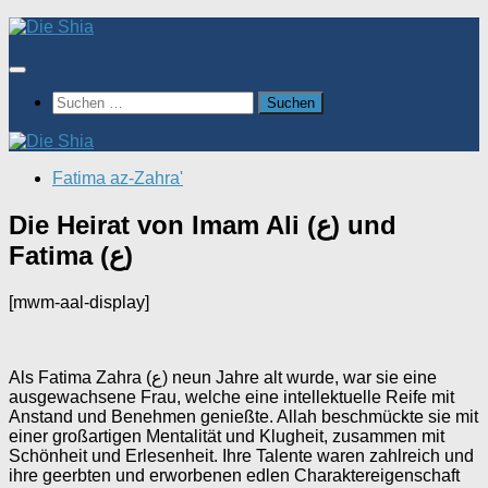
Zum
Inhalt
springen
Suchen
nach:
Fatima az-Zahra'
Die Heirat von Imam Ali (ع) und
Fatima (ع)
[mwm-aal-display]
Als Fatima Zahra (ع) neun Jahre alt wurde, war sie eine
ausgewachsene Frau, welche eine intellektuelle Reife mit
Anstand und Benehmen genießte. Allah beschmückte sie mit
einer großartigen Mentalität und Klugheit, zusammen mit
Schönheit und Erlesenheit. Ihre Talente waren zahlreich und
ihre geerbten und erworbenen edlen Charaktereigenschaft