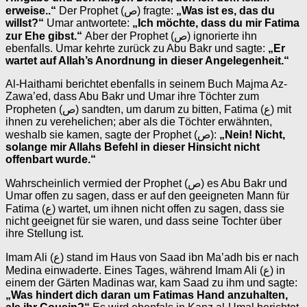
erweise..“
Der Prophet (ص) fragte:
„Was ist es, das du
willst?“
Umar antwortete:
„Ich möchte, dass du mir Fatima
zur Ehe gibst.“
Aber der Prophet (ص) ignorierte ihn
ebenfalls. Umar kehrte zurück zu Abu Bakr und sagte:
„Er
wartet auf Allah’s Anordnung in dieser Angelegenheit.“
Al-Haithami berichtet ebenfalls in seinem Buch Majma Az-
Zawa’ed, dass Abu Bakr und Umar ihre Töchter zum
Propheten (ص) sandten, um darum zu bitten, Fatima (ع) mit
ihnen zu verehelichen; aber als die Töchter erwähnten,
weshalb sie kamen, sagte der Prophet (ص):
„Nein! Nicht,
solange mir Allahs Befehl in dieser Hinsicht nicht
offenbart wurde.“
Wahrscheinlich vermied der Prophet (ص) es Abu Bakr und
Umar offen zu sagen, dass er auf den geeigneten Mann für
Fatima (ع) wartet, um ihnen nicht offen zu sagen, dass sie
nicht geeignet für sie waren, und dass seine Tochter über
ihre Stellung ist.
Imam Ali (ع) stand im Haus von Saad ibn Ma’adh bis er nach
Medina einwaderte. Eines Tages, während Imam Ali (ع) in
einem der Gärten Madinas war, kam Saad zu ihm und sagte:
„Was hindert dich daran um Fatimas Hand anzuhalten,