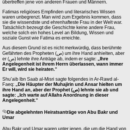
übertreffen jene von anderen Frauen und Männern.
Fatimas religiöses Empfinden und literarisches Wissen
waren unbegrenzt. Man wird zum Ergebnis kommen, dass
sie die wissendste und ehrenhafteste Frau in der Welt war.
Tatsächlich bezeugt die Geschichte keine andere Frau,
welche solch ein hohes Level an Bildung, Wissen und
soziale Gunst wie Fatima es erreichte.
Aus diesem Grund ist es nicht merkwürdig, dass berühmte
Gefährten des Propheten (ص) um ihre Hand anhielten, aber
er (ص) lehnte ihre Anträge ab, indem er sagte:
„Ihre
Angelegenheit ist ihrem Herrn überlassen, wann immer
Er will, wird sie heiraten.“
Shu’aib Ibn Saab al-Misri sagte folgendes in Ar-Rawd al-
Faeq:
„Die Häupter der Muhajirin und Ansar hielten um
ihre Hand an, aber der Prophet (ص) lehnte sie ab und
sagte: „Ich warte auf Allahs Anordnung in dieser
Angelegenheit.“
Die abgelehnten Heiratsanträge von Abu Bakr und
Umar
Abu Bakr und Umar waren unter jenen, die um die Hand von