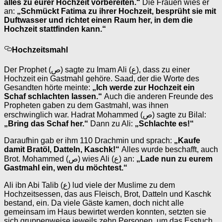
alles zu eurer Hochzeit vorbereiten.“
Die Frauen wies er
an:
„Schmückt Fatima zu ihrer Hochzeit, besprüht sie mit
Duftwasser und richtet einen Raum her, in dem die
Hochzeit stattfinden kann.“
Hochzeitsmahl
Der Prophet (ص) sagte zu Imam Ali (ع), dass zu einer
Hochzeit ein Gastmahl gehöre. Saad, der die Worte des
Gesandten hörte meinte:
„Ich werde zur Hochzeit ein
Schaf schlachten lassen.“
Auch die anderen Freunde des
Propheten gaben zu dem Gastmahl, was ihnen
erschwinglich war. Hadrat Mohammed (ص) sagte zu Bilal:
„Bring das Schaf her.“
Dann zu Ali:
„Schlachte es!“
Daraufhin gab er ihm 110 Drachmin und sprach:
„Kaufe
damit Bratöl, Datteln, Kaschk!“
Alles wurde beschafft, auch
Brot. Mohammed (ص) wies Ali (ع) an:
„Lade nun zu eurem
Gastmahl ein, wen du möchtest.“
Ali ibn Abi Talib (ع) lud viele der Muslime zu dem
Hochzeitsessen, das aus Fleisch, Brot, Datteln und Kaschk
bestand, ein. Da viele Gäste kamen, doch nicht alle
gemeinsam im Haus bewirtet werden konnten, setzten sie
sich gruppenweise jeweils zehn Personen, um das Esstuch