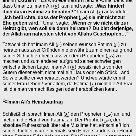
als ihr Cousin?“
Es wird ebenfals in Kanz al-Umal berichtet,
dass Umar zu Imam Ali (ع) kam und sagte:
„Was hindert
dich daran Fatima zu heiraten?“
Imam Ali (ع) antwortete:
„Ich befürchte, dass der Prophet (ص) sie mir nicht zur
Ehe geben wird.“
Umar sagte:
„Wenn er sie nicht dir zur
Heirat gibt, wen soll sie dann heiraten? Du bist derjenige,
der Allah am nähesten steht von Allahs Geschöpfen…“
Tatsächlich hat Imam Ali (ع) seinen Wunsch Fatima (ع) zu
heiraten aus zwei Gründen nie erwähnt: zum einen aufgrund
seiner Schüchternheit, dass vor dem Propheten (ص) zu
machen und zum anderen aufgrund seiner schwierigen
wirtschaftlichen Lage. Imam Ali (ع) besaß nichts von den
Gütern dieser Welt, nicht mal ein Haus oder ein Stück Land!
So wie sollte er verheiratet werden? Und wo würde er mit
seiner Frau leben? Vor allem, da Fatima (ع) nicht die Art Frau
ist, die man vernachlässigen oder herabblicken kann.
Imam Ali’s Heiratsantrag
Schließlich sprach Imam Ali (ع) den Propheten (ص) an, und
hielt um die Hand von Fatima an. Der Prophet (ص), der
absolute Führerschaft über alle Muslime hat, einschließlich
seiner Tochter, würde niemals sein Einverständnis zur Heirat