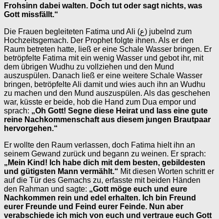
Frohsinn dabei walten. Doch tut oder sagt nichts, was
Gott missfällt.“
Die Frauen begleiteten Fatima und Ali (ع) jubelnd zum
Hochzeitsgemach. Der Prophet folgte ihnen. Als er den
Raum betreten hatte, ließ er eine Schale Wasser bringen. Er
betröpfelte Fatima mit ein wenig Wasser und gebot ihr, mit
dem übrigen Wudhu zu vollziehen und den Mund
auszuspülen. Danach ließ er eine weitere Schale Wasser
bringen, betröpfelte Ali damit und wies auch ihn an Wudhu
zu machen und den Mund auszuspülen. Als das geschehen
war, küsste er beide, hob die Hand zum Dua empor und
sprach:
„Oh Gott! Segne diese Heirat und lass eine gute
reine Nachkommenschaft aus diesem jungen Brautpaar
hervorgehen.“
Er wollte den Raum verlassen, doch Fatima hielt ihn an
seinem Gewand zurück und begann zu weinen. Er sprach:
„Mein Kind! Ich habe dich mit dem besten, gebildesten
und gütigsten Mann vermählt.“
Mit diesen Worten schritt er
auf die Tür des Gemachs zu, erfasste mit beiden Händen
den Rahman und sagte:
„Gott möge euch und eure
Nachkommen rein und edel erhalten. Ich bin Freund
eurer Freunde und Feind eurer Feinde. Nun aber
verabschiede ich mich von euch und vertraue euch Gott