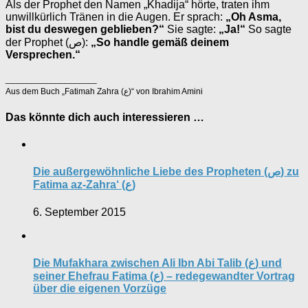
Als der Prophet den Namen „Khadija“ hörte, traten ihm
unwillkürlich Tränen in die Augen. Er sprach:
„Oh Asma,
bist du deswegen geblieben?“
Sie sagte:
„Ja!“
So sagte
der Prophet (ص):
„So handle gemäß deinem
Versprechen.“
___________________
Aus dem Buch „Fatimah Zahra (ع)“ von Ibrahim Amini
Das könnte dich auch interessieren …
Die außergewöhnliche Liebe des Propheten (ص) zu
Fatima az-Zahra‘ (ع)
6. September 2015
Die Mufakhara zwischen Ali Ibn Abi Talib (ع) und
seiner Ehefrau Fatima (ع) – redegewandter Vortrag
über die eigenen Vorzüge