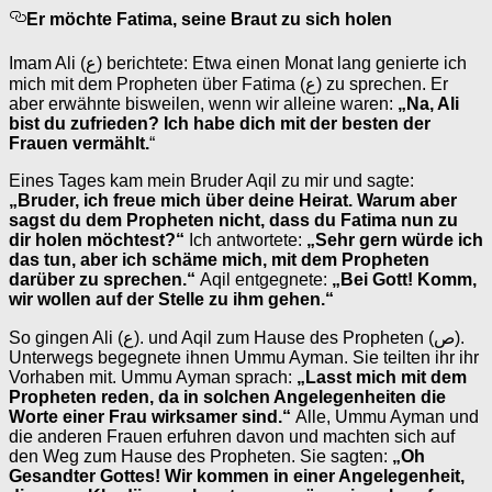
Er möchte Fatima, seine Braut zu sich holen
Imam Ali (ع) berichtete: Etwa einen Monat lang genierte ich
mich mit dem Propheten über Fatima (ع) zu sprechen. Er
aber erwähnte bisweilen, wenn wir alleine waren:
„Na, Ali
bist du zufrieden? Ich habe dich mit der besten der
Frauen vermählt.
“
Eines Tages kam mein Bruder Aqil zu mir und sagte:
„Bruder, ich freue mich über deine Heirat. Warum aber
sagst du dem Propheten nicht, dass du Fatima nun zu
dir holen möchtest?“
Ich antwortete:
„Sehr gern würde ich
das tun, aber ich schäme mich, mit dem Propheten
darüber zu sprechen.“
Aqil entgegnete:
„Bei Gott! Komm,
wir wollen auf der Stelle zu ihm gehen.“
So gingen Ali (ع). und Aqil zum Hause des Propheten (ص).
Unterwegs begegnete ihnen Ummu Ayman. Sie teilten ihr ihr
Vorhaben mit. Ummu Ayman sprach:
„Lasst mich mit dem
Propheten reden, da in solchen Angelegenheiten die
Worte einer Frau wirksamer sind.“
Alle, Ummu Ayman und
die anderen Frauen erfuhren davon und machten sich auf
den Weg zum Hause des Propheten. Sie sagten:
„Oh
Gesandter Gottes! Wir kommen in einer Angelegenheit,