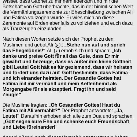
Wisset, dass Gabriel zu mir herniederkam und mir die
Botschaft von Gott überbrachte, das in der himmlischen Welt
die Vermählungszeremonie zur Eheschließung zwischen Ali
und Fatima vollzogen wurde. Er wies mich an diese
Zeremonie auf Erden ebenfalls zu vollziehen und euch dazu
als Trauzeugen einzuladen.
Nach diesen Worten setzte sich der Prophet zu den
Muslimen und gebot Ali (ع).:
„Stehe nun auf und sprich
das Ehegelöbnis!“
Ali (ع) erhob sich und sprach:
„Ich
danke und preise Gott für all das Gute, dass Er mir
gewährt und bezeuge, dass es außer ihm keine Gottheit
gibt! Leute! Gott hält es für geziemend, dass wir heiraten
und fordert uns dazu auf. Gott bestimmte, dass Fatima
und ich einander heiraten. Der Gesandte Gottes hat
Fatima mit mir vermählt und mein Kettenhemd als
Morgengabe für sie akzeptiert. Fragt ihn und seid
Zeuge!“
Die Muslime fragten:
„Oh Gesandter Gottes! Hast du
Fatima mit Ali vermählt?“
Der Prophet antwortete:
„Ja,
Leute!“
Daraufhin erhoben sich alle zum Dua und sprachen:
„Gott segne eure Ehe und schenke euch Freundschaft
und Liebe füreinander!“