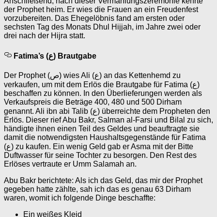
Anschließend, nach dieser Vermählungszeremonie kehrte
der Prophet heim. Er wies die Frauen an ein Freudenfest
vorzubereiten. Das Ehegelöbnis fand am ersten oder
sechsten Tag des Monats Dhul Hijjah, im Jahre zwei oder
drei nach der Hijra statt.
Fatima’s (ع) Brautgabe
Der Prophet (ص) wies Ali (ع) an das Kettenhemd zu
verkaufen, um mit dem Erlös die Brautgabe für Fatima (ع)
beschaffen zu können. In den Überlieferungen werden als
Verkaufspreis die Beträge 400, 480 und 500 Dirham
genannt. Ali ibn abi Talib (ع) überreichte dem Propheten den
Erlös. Dieser rief Abu Bakr, Salman al-Farsi und Bilal zu sich,
händigte ihnen einen Teil des Geldes und beauftragte sie
damit die notwendigsten Haushaltsgegenstände für Fatima
(ع) zu kaufen. Ein wenig Geld gab er Asma mit der Bitte
Duftwasser für seine Tochter zu besorgen. Den Rest des
Erlöses vertraute er Umm Salamah an.
Abu Bakr berichtete: Als ich das Geld, das mir der Prophet
gegeben hatte zählte, sah ich das es genau 63 Dirham
waren, womit ich folgende Dinge beschaffte:
Ein weißes Kleid