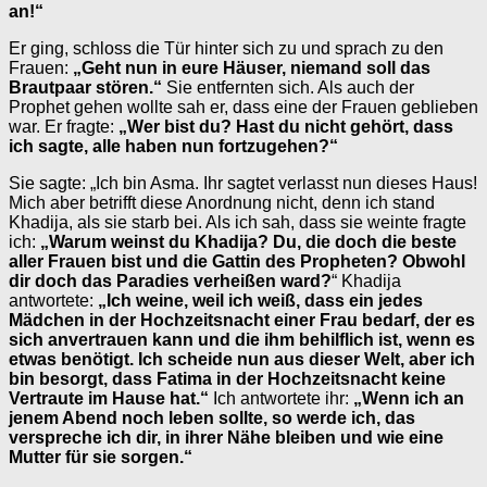
an!“
Er ging, schloss die Tür hinter sich zu und sprach zu den
Frauen:
„Geht nun in eure Häuser, niemand soll das
Brautpaar stören.“
Sie entfernten sich. Als auch der
Prophet gehen wollte sah er, dass eine der Frauen geblieben
war. Er fragte:
„Wer bist du? Hast du nicht gehört, dass
ich sagte, alle haben nun fortzugehen?“
Sie sagte: „Ich bin Asma. Ihr sagtet verlasst nun dieses Haus!
Mich aber betrifft diese Anordnung nicht, denn ich stand
Khadija, als sie starb bei. Als ich sah, dass sie weinte fragte
ich:
„Warum weinst du Khadija? Du, die doch die beste
aller Frauen bist und die Gattin des Propheten? Obwohl
dir doch das Paradies verheißen ward?
“ Khadija
antwortete:
„Ich weine, weil ich weiß, dass ein jedes
Mädchen in der Hochzeitsnacht einer Frau bedarf, der es
sich anvertrauen kann und die ihm behilflich ist, wenn es
etwas benötigt. Ich scheide nun aus dieser Welt, aber ich
bin besorgt, dass Fatima in der Hochzeitsnacht keine
Vertraute im Hause hat.“
Ich antwortete ihr:
„Wenn ich an
jenem Abend noch leben sollte, so werde ich, das
verspreche ich dir, in ihrer Nähe bleiben und wie eine
Mutter für sie sorgen.“