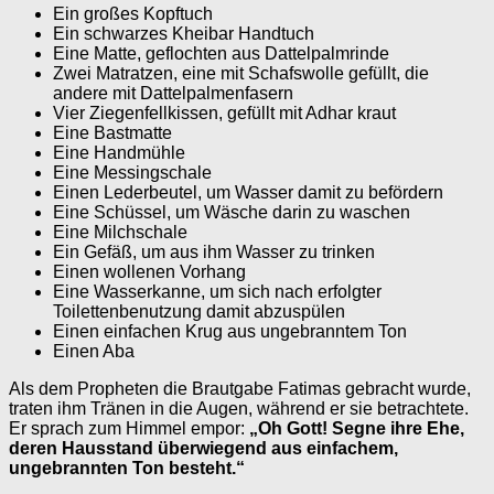
Ein großes Kopftuch
Ein schwarzes Kheibar Handtuch
Eine Matte, geflochten aus Dattelpalmrinde
Zwei Matratzen, eine mit Schafswolle gefüllt, die
andere mit Dattelpalmenfasern
Vier Ziegenfellkissen, gefüllt mit Adhar kraut
Eine Bastmatte
Eine Handmühle
Eine Messingschale
Einen Lederbeutel, um Wasser damit zu befördern
Eine Schüssel, um Wäsche darin zu waschen
Eine Milchschale
Ein Gefäß, um aus ihm Wasser zu trinken
Einen wollenen Vorhang
Eine Wasserkanne, um sich nach erfolgter
Toilettenbenutzung damit abzuspülen
Einen einfachen Krug aus ungebranntem Ton
Einen Aba
Als dem Propheten die Brautgabe Fatimas gebracht wurde,
traten ihm Tränen in die Augen, während er sie betrachtete.
Er sprach zum Himmel empor:
„Oh Gott! Segne ihre Ehe,
deren Hausstand überwiegend aus einfachem,
ungebrannten Ton besteht.“