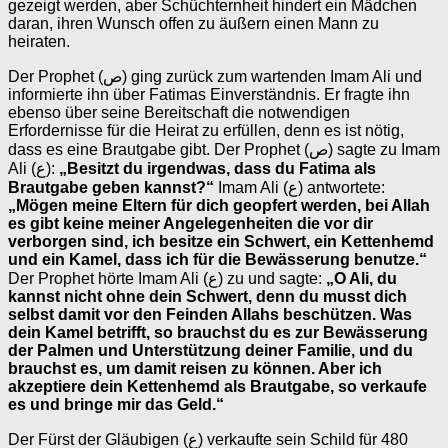
gezeigt werden, aber Schüchternheit hindert ein Mädchen
daran, ihren Wunsch offen zu äußern einen Mann zu
heiraten.
Der Prophet (ص) ging zurück zum wartenden Imam Ali und
informierte ihn über Fatimas Einverständnis. Er fragte ihn
ebenso über seine Bereitschaft die notwendigen
Erfordernisse für die Heirat zu erfüllen, denn es ist nötig,
dass es eine Brautgabe gibt. Der Prophet (ص) sagte zu Imam
Ali (ع):
„Besitzt du irgendwas, dass du Fatima als
Brautgabe geben kannst?“
Imam Ali (ع) antwortete:
„Mögen meine Eltern für dich geopfert werden, bei Allah
es gibt keine meiner Angelegenheiten die vor dir
verborgen sind, ich besitze ein Schwert, ein Kettenhemd
und ein Kamel, dass ich für die Bewässerung benutze.“
Der Prophet hörte Imam Ali (ع) zu und sagte:
„O Ali, du
kannst nicht ohne dein Schwert, denn du musst dich
selbst damit vor den Feinden Allahs beschützen. Was
dein Kamel betrifft, so brauchst du es zur Bewässerung
der Palmen und Unterstützung deiner Familie, und du
brauchst es, um damit reisen zu können. Aber ich
akzeptiere dein Kettenhemd als Brautgabe, so verkaufe
es und bringe mir das Geld.“
Der Fürst der Gläubigen (ع) verkaufte sein Schild für 480