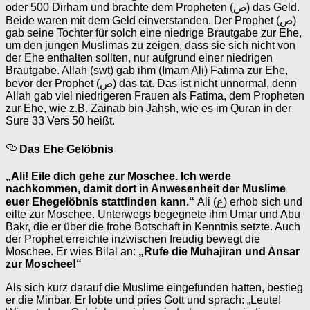
oder 500 Dirham und brachte dem Propheten (ص) das Geld.
Beide waren mit dem Geld einverstanden. Der Prophet (ص)
gab seine Tochter für solch eine niedrige Brautgabe zur Ehe,
um den jungen Muslimas zu zeigen, dass sie sich nicht von
der Ehe enthalten sollten, nur aufgrund einer niedrigen
Brautgabe. Allah (swt) gab ihm (Imam Ali) Fatima zur Ehe,
bevor der Prophet (ص) das tat. Das ist nicht unnormal, denn
Allah gab viel niedrigeren Frauen als Fatima, dem Propheten
zur Ehe, wie z.B. Zainab bin Jahsh, wie es im Quran in der
Sure 33 Vers 50 heißt.
Das Ehe Gelöbnis
„Ali! Eile dich gehe zur Moschee. Ich werde
nachkommen, damit dort in Anwesenheit der Muslime
euer Ehegelöbnis stattfinden kann.“
Ali (ع) erhob sich und
eilte zur Moschee. Unterwegs begegnete ihm Umar und Abu
Bakr, die er über die frohe Botschaft in Kenntnis setzte. Auch
der Prophet erreichte inzwischen freudig bewegt die
Moschee. Er wies Bilal an:
„Rufe die Muhajiran und Ansar
zur Moschee!“
Als sich kurz darauf die Muslime eingefunden hatten, bestieg
er die Minbar. Er lobte und pries Gott und sprach: „Leute!