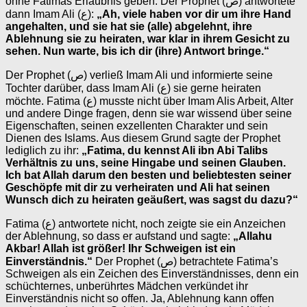
ohne Fatimas Erlaubnis geben. Der Prophet (ص) antwortete
dann Imam Ali (ع):
„Ah, viele haben vor dir um ihre Hand
angehalten, und sie hat sie (alle) abgelehnt, ihre
Ablehnung sie zu heiraten, war klar in ihrem Gesicht zu
sehen. Nun warte, bis ich dir (ihre) Antwort bringe.“
Der Prophet (ص) verließ Imam Ali und informierte seine
Tochter darüber, dass Imam Ali (ع) sie gerne heiraten
möchte. Fatima (ع) musste nicht über Imam Alis Arbeit, Alter
und andere Dinge fragen, denn sie war wissend über seine
Eigenschaften, seinen exzellenten Charakter und sein
Dienen des Islams. Aus diesem Grund sagte der Prophet
lediglich zu ihr:
„Fatima, du kennst Ali ibn Abi Talibs
Verhältnis zu uns, seine Hingabe und seinen Glauben.
Ich bat Allah darum den besten und beliebtesten seiner
Geschöpfe mit dir zu verheiraten und Ali hat seinen
Wunsch dich zu heiraten geäußert, was sagst du dazu?“
Fatima (ع) antwortete nicht, noch zeigte sie ein Anzeichen
der Ablehnung, so dass er aufstand und sagte:
„Allahu
Akbar! Allah ist größer! Ihr Schweigen ist ein
Einverständnis.“
Der Prophet (ص) betrachtete Fatima’s
Schweigen als ein Zeichen des Einverständnisses, denn ein
schüchternes, unberührtes Mädchen verkündet ihr
Einverständnis nicht so offen. Ja, Ablehnung kann offen