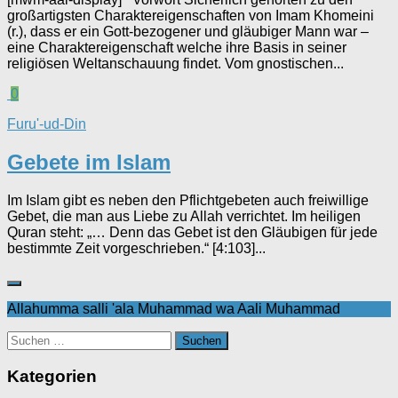
großartigsten Charaktereigenschaften von Imam Khomeini
(r.), dass er ein Gott-bezogener und gläubiger Mann war –
eine Charaktereigenschaft welche ihre Basis in seiner
religiösen Weltanschauung findet. Vom gnostischen...
0
Furu'-ud-Din
Gebete im Islam
Im Islam gibt es neben den Pflichtgebeten auch freiwillige
Gebet, die man aus Liebe zu Allah verrichtet. Im heiligen
Quran steht: „… Denn das Gebet ist den Gläubigen für jede
bestimmte Zeit vorgeschrieben.“ [4:103]...
Allahumma salli 'ala Muhammad wa Aali Muhammad
Suchen
nach:
Kategorien