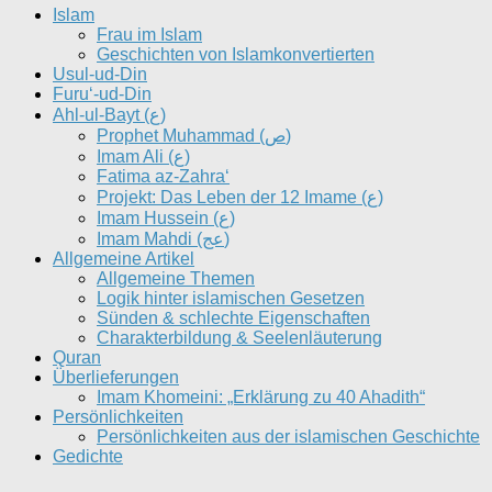
Islam
Frau im Islam
Geschichten von Islamkonvertierten
Usul-ud-Din
Furu‘-ud-Din
Ahl-ul-Bayt (ع)
Prophet Muhammad (ص)
Imam Ali (ع)
Fatima az-Zahra‘
Projekt: Das Leben der 12 Imame (ع)
Imam Hussein (ع)
Imam Mahdi (عج)
Allgemeine Artikel
Allgemeine Themen
Logik hinter islamischen Gesetzen
Sünden & schlechte Eigenschaften
Charakterbildung & Seelenläuterung
Quran
Überlieferungen
Imam Khomeini: „Erklärung zu 40 Ahadith“
Persönlichkeiten
Persönlichkeiten aus der islamischen Geschichte
Gedichte