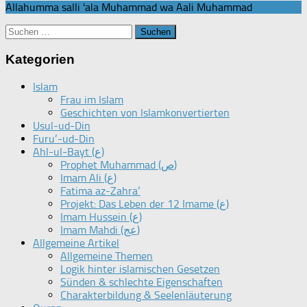
Allahumma salli 'ala Muhammad wa Aali Muhammad
Suchen
nach:
Kategorien
Islam
Frau im Islam
Geschichten von Islamkonvertierten
Usul-ud-Din
Furu‘-ud-Din
Ahl-ul-Bayt (ع)
Prophet Muhammad (ص)
Imam Ali (ع)
Fatima az-Zahra‘
Projekt: Das Leben der 12 Imame (ع)
Imam Hussein (ع)
Imam Mahdi (عج)
Allgemeine Artikel
Allgemeine Themen
Logik hinter islamischen Gesetzen
Sünden & schlechte Eigenschaften
Charakterbildung & Seelenläuterung