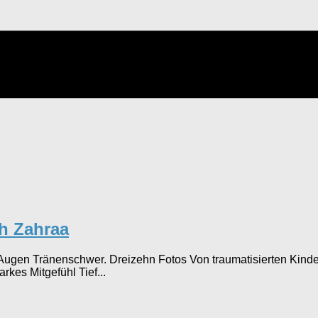
h Zahraa
ne Augen Tränenschwer. Dreizehn Fotos Von traumatisierten Ki
rkes Mitgefühl Tief...