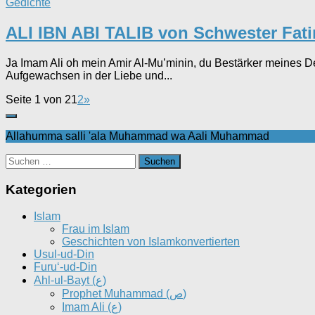
Gedichte
ALI IBN ABI TALIB von Schwester Fat
Ja Imam Ali oh mein Amir Al-Mu’minin, du Bestärker meines D
Aufgewachsen in der Liebe und...
Seite 1 von 2
1
2
»
Allahumma salli 'ala Muhammad wa Aali Muhammad
Suchen
nach:
Kategorien
Islam
Frau im Islam
Geschichten von Islamkonvertierten
Usul-ud-Din
Furu‘-ud-Din
Ahl-ul-Bayt (ع)
Prophet Muhammad (ص)
Imam Ali (ع)