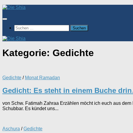
Zum
Inhalt
springen
Suchen
nach:
Kategorie:
Gedichte
Gedichte
/
Monat Ramadan
Gedicht: Es steht in einem Buche dri
von Schw. Fatimah Zahraa Erzählen möcht ich euch aus dem Bu
Schubbar. Es kündet uns...
Aschura
/
Gedichte