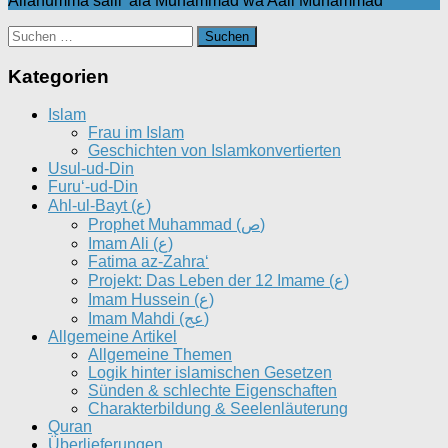
Allahumma salli 'ala Muhammad wa Aali Muhammad
Suchen
nach:
Kategorien
Islam
Frau im Islam
Geschichten von Islamkonvertierten
Usul-ud-Din
Furu‘-ud-Din
Ahl-ul-Bayt (ع)
Prophet Muhammad (ص)
Imam Ali (ع)
Fatima az-Zahra‘
Projekt: Das Leben der 12 Imame (ع)
Imam Hussein (ع)
Imam Mahdi (عج)
Allgemeine Artikel
Allgemeine Themen
Logik hinter islamischen Gesetzen
Sünden & schlechte Eigenschaften
Charakterbildung & Seelenläuterung
Quran
Überlieferungen