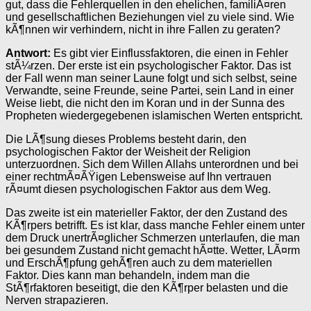
gut, dass die Fehlerquellen in den ehelichen, familiÃ¤ren
und gesellschaftlichen Beziehungen viel zu viele sind. Wie
kÃ¶nnen wir verhindern, nicht in ihre Fallen zu geraten?
Antwort:
Es gibt vier Einflussfaktoren, die einen in Fehler
stÃ¼rzen. Der erste ist ein psychologischer Faktor. Das ist
der Fall wenn man seiner Laune folgt und sich selbst, seine
Verwandte, seine Freunde, seine Partei, sein Land in einer
Weise liebt, die nicht den im Koran und in der Sunna des
Propheten wiedergegebenen islamischen Werten entspricht.
Die LÃ¶sung dieses Problems besteht darin, den
psychologischen Faktor der Weisheit der Religion
unterzuordnen. Sich dem Willen Allahs unterordnen und bei
einer rechtmÃ¤ÃŸigen Lebensweise auf Ihn vertrauen
rÃ¤umt diesen psychologischen Faktor aus dem Weg.
Das zweite ist ein materieller Faktor, der den Zustand des
KÃ¶rpers betrifft. Es ist klar, dass manche Fehler einem unter
dem Druck unertrÃ¤glicher Schmerzen unterlaufen, die man
bei gesundem Zustand nicht gemacht hÃ¤tte. Wetter, LÃ¤rm
und ErschÃ¶pfung gehÃ¶ren auch zu dem materiellen
Faktor. Dies kann man behandeln, indem man die
StÃ¶rfaktoren beseitigt, die den KÃ¶rper belasten und die
Nerven strapazieren.