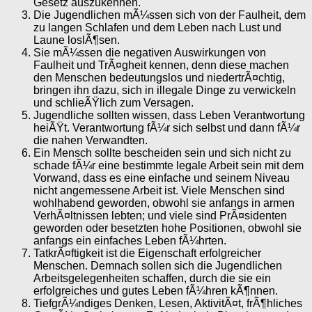
Gesetz auszukennen.
Die Jugendlichen mÃ¼ssen sich von der Faulheit, dem
zu langen Schlafen und dem Leben nach Lust und
Laune loslÃ¶sen.
Sie mÃ¼ssen die negativen Auswirkungen von
Faulheit und TrÃ¤gheit kennen, denn diese machen
den Menschen bedeutungslos und niedertrÃ¤chtig,
bringen ihn dazu, sich in illegale Dinge zu verwickeln
und schlieÃŸlich zum Versagen.
Jugendliche sollten wissen, dass Leben Verantwortung
heiÃŸt. Verantwortung fÃ¼r sich selbst und dann fÃ¼r
die nahen Verwandten.
Ein Mensch sollte bescheiden sein und sich nicht zu
schade fÃ¼r eine bestimmte legale Arbeit sein mit dem
Vorwand, dass es eine einfache und seinem Niveau
nicht angemessene Arbeit ist. Viele Menschen sind
wohlhabend geworden, obwohl sie anfangs in armen
VerhÃ¤ltnissen lebten; und viele sind PrÃ¤sidenten
geworden oder besetzten hohe Positionen, obwohl sie
anfangs ein einfaches Leben fÃ¼hrten.
TatkrÃ¤ftigkeit ist die Eigenschaft erfolgreicher
Menschen. Demnach sollen sich die Jugendlichen
Arbeitsgelegenheiten schaffen, durch die sie ein
erfolgreiches und gutes Leben fÃ¼hren kÃ¶nnen.
TiefgrÃ¼ndiges Denken, Lesen, AktivitÃ¤t, frÃ¶hliches