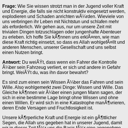
Frage:
Wie Sie wissen strotzt man in der Jugend voller Kraft
und Energie, die falls sie nicht konstruktiv eingesetzt werden,
explodieren und Schaden anrichten wÃ¼rden. Wieviele von
uns verbringen ihr Leben mit Nichtstun und schlafen mehr
als erforderlich. Wir gehen aus, nur um unsere Zeit mit
trivialen Dingen totzuschlagen oder jungenhafte Abenteuer
zu erleben. Ich hoffe Sie kÃ¶nnen uns erklÃ¤ren, wie man
diese Kraft richtig einsetzt, so dass es Allah wohlgefÃ¤llt und
anderen Menschen, unserer Gesellschaft und uns selbst
einen Nutzen bringt.
Antwort:
Du weiÃŸt, dass wenn ein Fahrer die Kontrolle
Ã¼ber sein Fahrzeug verliert, er sich und andere in Gefahr
bringt. WeiÃŸt du, was ihn davor bewahrt?
Es sind zum einen sein Wissen Ã¼ber das Fahren und sein
Wille. Also wohlgemerkt zwei Dinge: Wissen und Wille. Das
Gleiche kÃ¶nnen wir Ã¼ber einen jungen Mann sagen, der
sich in eine bestimme Lage bringt ohne Wissen und ohne
einen Willen. Er wird sich in eine Katastrophe manÃ¶vrieren,
deren Ende Versagen und Fruchtlosigkeit ist.
Unsere kÃ¶rperliche Kraft und Energie ist ein gÃ¶ttlicher
Segen, die Allah uns gegeben hat in unserer Jugend, damit
wir in dieser Zeit fÃ¼r uns die Basis fÃ¼r eine angenehme