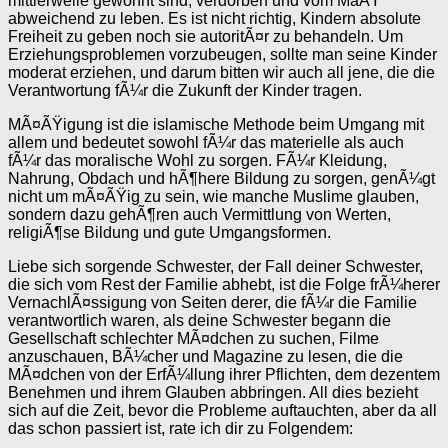
mittlerweile gewohnt sind, verdorben und vom MaÃŸ
abweichend zu leben. Es ist nicht richtig, Kindern absolute
Freiheit zu geben noch sie autoritÃ¤r zu behandeln. Um
Erziehungsproblemen vorzubeugen, sollte man seine Kinder
moderat erziehen, und darum bitten wir auch all jene, die die
Verantwortung fÃ¼r die Zukunft der Kinder tragen.
MÃ¤ÃŸigung ist die islamische Methode beim Umgang mit
allem und bedeutet sowohl fÃ¼r das materielle als auch
fÃ¼r das moralische Wohl zu sorgen. FÃ¼r Kleidung,
Nahrung, Obdach und hÃ¶here Bildung zu sorgen, genÃ¼gt
nicht um mÃ¤ÃŸig zu sein, wie manche Muslime glauben,
sondern dazu gehÃ¶ren auch Vermittlung von Werten,
religiÃ¶se Bildung und gute Umgangsformen.
Liebe sich sorgende Schwester, der Fall deiner Schwester,
die sich vom Rest der Familie abhebt, ist die Folge frÃ¼herer
VernachlÃ¤ssigung von Seiten derer, die fÃ¼r die Familie
verantwortlich waren, als deine Schwester begann die
Gesellschaft schlechter MÃ¤dchen zu suchen, Filme
anzuschauen, BÃ¼cher und Magazine zu lesen, die die
MÃ¤dchen von der ErfÃ¼llung ihrer Pflichten, dem dezentem
Benehmen und ihrem Glauben abbringen. All dies bezieht
sich auf die Zeit, bevor die Probleme auftauchten, aber da all
das schon passiert ist, rate ich dir zu Folgendem: