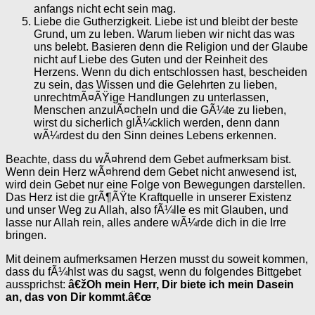
anfangs nicht echt sein mag.
Liebe die Gutherzigkeit. Liebe ist und bleibt der beste
Grund, um zu leben. Warum lieben wir nicht das was
uns belebt. Basieren denn die Religion und der Glaube
nicht auf Liebe des Guten und der Reinheit des
Herzens. Wenn du dich entschlossen hast, bescheiden
zu sein, das Wissen und die Gelehrten zu lieben,
unrechtmÃ¤ÃŸige Handlungen zu unterlassen,
Menschen anzulÃ¤cheln und die GÃ¼te zu lieben,
wirst du sicherlich glÃ¼cklich werden, denn dann
wÃ¼rdest du den Sinn deines Lebens erkennen.
Beachte, dass du wÃ¤hrend dem Gebet aufmerksam bist.
Wenn dein Herz wÃ¤hrend dem Gebet nicht anwesend ist,
wird dein Gebet nur eine Folge von Bewegungen darstellen.
Das Herz ist die grÃ¶ÃŸte Kraftquelle in unserer Existenz
und unser Weg zu Allah, also fÃ¼lle es mit Glauben, und
lasse nur Allah rein, alles andere wÃ¼rde dich in die Irre
bringen.
Mit deinem aufmerksamen Herzen musst du soweit kommen,
dass du fÃ¼hlst was du sagst, wenn du folgendes Bittgebet
aussprichst:
â€žOh mein Herr, Dir biete ich mein Dasein
an, das von Dir kommt.â€œ