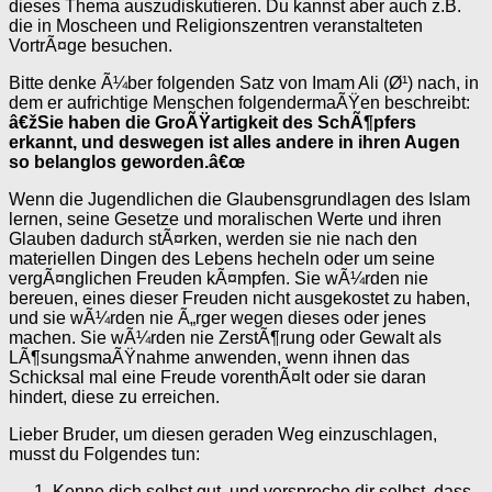
dieses Thema auszudiskutieren. Du kannst aber auch z.B.
die in Moscheen und Religionszentren veranstalteten
VortrÃ¤ge besuchen.
Bitte denke Ã¼ber folgenden Satz von Imam Ali (Ø¹) nach, in
dem er aufrichtige Menschen folgendermaÃŸen beschreibt:
â€žSie haben die GroÃŸartigkeit des SchÃ¶pfers
erkannt, und deswegen ist alles andere in ihren Augen
so belanglos geworden.â€œ
Wenn die Jugendlichen die Glaubensgrundlagen des Islam
lernen, seine Gesetze und moralischen Werte und ihren
Glauben dadurch stÃ¤rken, werden sie nie nach den
materiellen Dingen des Lebens hecheln oder um seine
vergÃ¤nglichen Freuden kÃ¤mpfen. Sie wÃ¼rden nie
bereuen, eines dieser Freuden nicht ausgekostet zu haben,
und sie wÃ¼rden nie Ã„rger wegen dieses oder jenes
machen. Sie wÃ¼rden nie ZerstÃ¶rung oder Gewalt als
LÃ¶sungsmaÃŸnahme anwenden, wenn ihnen das
Schicksal mal eine Freude vorenthÃ¤lt oder sie daran
hindert, diese zu erreichen.
Lieber Bruder, um diesen geraden Weg einzuschlagen,
musst du Folgendes tun:
Kenne dich selbst gut, und verspreche dir selbst, dass