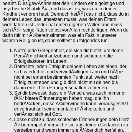
beruht. Dies gewÃ¤hrleistet den Kindern eine geistige und
psychische StabilitÃ¤t, und das ist es, was du in deiner
Kindheit verloren hast. Dennoch heiÃŸt das nicht, dass du in
deinem Leben das umsetzen musst, was deinen Eltern
widerfahren ist. Jeder hat einen eigenen Willen und muss
sich fÃ¼r seine Taten selbst vor Allah rechtfertigen. Wenn du
darin mit mir Ã¼bereinstimmst, was ein Fakt in unserer
wahren Religion ist, dann solltest du folgendes tun:
Nutze jede Gelegenheit, die sich dir bietet, um deine
PersÃ¶nlichkeit aufzubauen und sichere dir die
Erfolgsfaktoren im Leben!
Betrachte jeden Erfolg in deinem Leben als einen, der
sich wiederholt und vervielfÃ¤ltigen kann und hÃ¶re
nicht bei einem bestimmten Punkt auf, weiter nach
Erfolg zu streben und gib dich nicht mit deinen bis
dahin erreichten Errungenschaften zufrieden.
Sei dir bewusst, dass ein Mensch, was auch immer er
fÃ¼r bittere Erinnerungen haben mag, die ihn
bedrÃ¼cken, diese Ã¼berwinden kann, vorausgesetzt
er vertraut auf seine mentalen FÃ¤higkeiten und
verlÃ¤sst sich auf Gott.
Lasse nicht zu, dass schlechte Erinnerungen dein Herz
Ã¼berrempeln! Versuche sie aus deinen Gedanken zu
vertreiben und wann immer sie Ã¼ber dich herfallen,