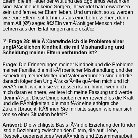
Eltern, die im Feuer der Wut und des Egoismus versunken
sind. Macht euch keine Sorgen, ihr werdet bald erwachsen
sein und fern eurer Eltern leben. Und um nicht so zu werden
wie eure Eltern, solltet ihr daraus eine Lehre ziehen, denn
Imam Ali (Ø¹) sagte: â€žEin vernÃ¼nftiger Mensch zieht
Lehren aus den Erfahrungen anderer.â€œ
Frage 28: Wie Ã¼berwinde ich die Probleme einer
unglÃ¼cklichen Kindheit, die mit Misshandlung und
Scheidung meiner Eltern verbunden ist?
Frage:
Die Erinnerungen meiner Kindheit und die Probleme
meiner Familie, die mit kÃ¶rperlicher Misshandlung und der
Scheidung meiner Mutter und Vater verbunden sind und die
danach folgenden UnglÃ¼cksfÃ¤lle quÃ¤len mich und ich
weiÃŸ nicht wie ich sie vergessen kann. Immer wenn ich
mich daran erinnere, verliere ich meine Fassung und werde
kleinmÃ¼tig. Diese Dinge rauben einem zweifellos die Kraft
und die FÃ¤higkeiten, die man fÃ¼r eine erfolgreiche
Zukunft braucht. KÃ¶nnen Sie mir bitte sagen, wie man sich
von so einer Situation befreit?
Antwort:
Die wichtigste Basis fÃ¼r die Erziehung der Kinder
ist die Beziehung zwischen den Eltern, die auf Liebe,
Respekt, gegenseitiges VerstÃ¤ndnis und Zusammenarbeit