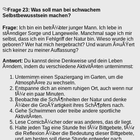
Frage 23: Was soll man bei schwachem
Selbstbewusstsein machen?
Frage:
Ich bin ein betrÃ¼bter junger Mann. Ich lebe in
stÃ¤ndiger Sorge und Langeweile. Manchmal sage ich mir
selbst, dass ich ein Fehlgriff der Natur bin. Wieso wurde ich
geboren? Wer hat mich hergebracht? Und warum Ã¤uÃŸert
sich keiner zu meiner Auffassung?
Antwort:
Du kannst deine Denkweise und dein Leben
Ã¤ndern, indem du verschiedene AktivitÃ¤ten unternimmst:
Unternimm einen Spaziergang im Garten, um die
AtmosphÃ¤re zu wechseln.
Entspanne dich an einem ruhigen Ort, auch wenn nur
fÃ¼r ein paar Minuten.
Beobachte die SchÃ¶nheiten der Natur und denke
Ã¼ber die GroÃŸartigkeit ihres SchÃ¶pfers nach.
Gehe Schwimmen oder treibe andere sportliche
AktivitÃ¤ten.
Lese ComicbÃ¼cher oder was anderes, das dir liegt.
Halte jeden Tag eine Stunde frei fÃ¼r Bittgebete, fÃ¼r
die Reflexion Ã¼ber die Bedeutung dieser Bittgebete,
und am besten soll diese Stunde entweder nach