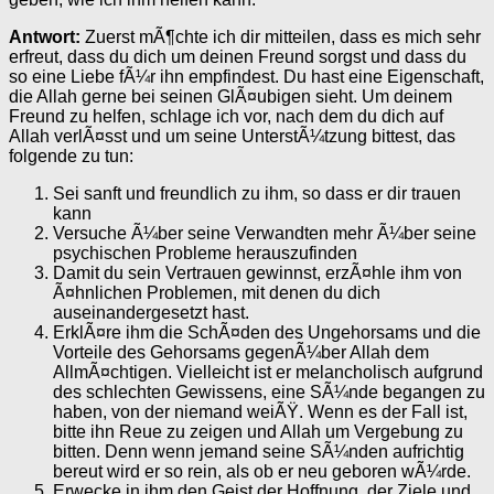
Antwort:
Zuerst mÃ¶chte ich dir mitteilen, dass es mich sehr
erfreut, dass du dich um deinen Freund sorgst und dass du
so eine Liebe fÃ¼r ihn empfindest. Du hast eine Eigenschaft,
die Allah gerne bei seinen GlÃ¤ubigen sieht. Um deinem
Freund zu helfen, schlage ich vor, nach dem du dich auf
Allah verlÃ¤sst und um seine UnterstÃ¼tzung bittest, das
folgende zu tun:
Sei sanft und freundlich zu ihm, so dass er dir trauen
kann
Versuche Ã¼ber seine Verwandten mehr Ã¼ber seine
psychischen Probleme herauszufinden
Damit du sein Vertrauen gewinnst, erzÃ¤hle ihm von
Ã¤hnlichen Problemen, mit denen du dich
auseinandergesetzt hast.
ErklÃ¤re ihm die SchÃ¤den des Ungehorsams und die
Vorteile des Gehorsams gegenÃ¼ber Allah dem
AllmÃ¤chtigen. Vielleicht ist er melancholisch aufgrund
des schlechten Gewissens, eine SÃ¼nde begangen zu
haben, von der niemand weiÃŸ. Wenn es der Fall ist,
bitte ihn Reue zu zeigen und Allah um Vergebung zu
bitten. Denn wenn jemand seine SÃ¼nden aufrichtig
bereut wird er so rein, als ob er neu geboren wÃ¼rde.
Erwecke in ihm den Geist der Hoffnung, der Ziele und