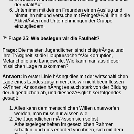
der VitalitÃ¤t
Unternimm mit deinen Freunden einen Ausflug und
nimmt ihn mit und versuche mit FeingefÃ¼hl, ihn in die
AktivitÃ¤ten und Unternehmungen der Gruppe
einzugliedern.
Frage 25: Wie besiegen wir die Faulheit?
Frage:
Die meisten Jugendlichen sind richtig trÃ¤ge, und
ihre TrÃ¤gheit ist die Hauptursache fÃ¼r Korruption,
Melancholie und Langeweile. Wie kann man aus dieser
misslichen Lage rauskommen?
Antwort:
In erster Linie hÃ¤ngt dies mit der wirtschaftlichen
Lage eines Landes zusammen, die wir nicht beeinflussen
kÃ¶nnen. Ansonsten hÃ¤ngt es auch stark von der Bildung
der Jugendlichen ab, und diesbezÃ¼glich sei folgendes
gesagt:
Alles kann dem menschlichen Willen unterworfen
werden, man muss nur wissen wie.
Die Jugendlichen mÃ¼ssen sich selbst
Arbeitsgelegenheiten im gesetzlichen Rahmen
schaffen, und dies erfordert von ihnen, sich mit dem