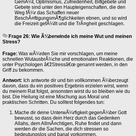
GemÃ¼t, Optimismus, Zufriedenheit, Bittgebete und
Gebete sind unter den Haupteigenschaften, die den
Weg fÃ¼r das Schaffen neuer
BeschÃ¤ftigungsmÃ¶glichkeiten ebnen, und so wird
die Freizeit gefÃ¼llt und die TrÃ¤gheit geschlagen.
Frage 26: Wie Ã¼berwinde ich meine Wut und meinen
Stress?
Frage:
Was wÃ¼rden Sie mir vorschlagen, um meine
schnellen WutausbrÃ¼che und emotionalen Reaktionen, die
unter Psychologen â€žStressâ€œ genannt werden, in den
Griff zu bekommen.
Antwort:
Ich antworte dir und bin vollkommen Ã¼berzeugt
davon, dass du ein positives Ergebnis erzielen wirst, wenn
du meinem Rat folgst, ansonsten wirst du so bleiben wie du
bist. Die Heilung ist eine Mischung aus Moral und
praktischen Schritten. Du solltest folgendes tun:
Mache dir deine UnterwÃ¼rfigkeit gegenÃ¼ber Gott
bewusst, so dass dein Herz durch das Gedenken
Allahs, dem AllmÃ¤chtigen, Ruhe findet und dann
werden dir die Sachen, die dich stressen so
bedeutungslos und banal vorkommen.