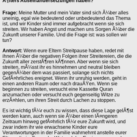
Ã¶fters Auseinandersetzungen haben?
Frage:
Meine Mutter und mein Vater sind sich Ã¼ber alles
uneinig, egal wie bedeutend oder unbedeutend das Thema
ist, und wir Kinder sind immer aufgebracht wenn sie sich
streiten. Wir haben Angst und machen uns Sorgen Ã¼ber die
Zukunft unserer Familie. Und die Frage ist: was sollen wir
tun?
Antwort:
Wenn eure Eltern Streitpause haben, redet mit
ihnen Ã¼ber die negativen Folgen ihrer Streitereien, die die
Zukunft aller zerstÃ¶ren kÃ¶nnen. Aber wenn sie sich
streiten, mÃ¼sst ihr es hinnehmen und neutral bleiben
gegenÃ¼ber dem was passiert, solange sich nichts
GefÃ¤hrliches ereignet. Wenn ihr unruhig werden, geht in
einen anderen Raum oder nach drauÃŸen. Wenn sie
beginnen zu streiten, versucht eine Kassette Quran
anzumachen oder versucht euch gegenseitig Witze zu
erzÃ¤hlen, um ihren Streit durch Lachen zu stoppen.
Es ist wichtig fÃ¼r euch zu wissen, dass diese Lage gelÃ¶st
werden kann, auch wenn sie Ã¼ber einen lÃ¤ngeren
Zeitraum hinweg gefÃ¤hrlich fÃ¼r eure Zukunft wird, und
zwar indem ihr wie erwachsene Kinder eure
Verantwortungen in der Familie wahrnehmt anstelle eurer