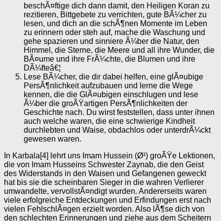
beschÃ¤ftige dich dann damit, den Heiligen Koran zu
rezitieren, Bittgebete zu verrichten, gute BÃ¼cher zu
lesen, und dich an die schÃ¶nen Momente im Leben
zu erinnern oder steh auf, mache die Waschung und
gehe spazieren und sinniere Ã¼ber die Natur, den
Himmel, die Sterne, die Meere und all ihre Wunder, die
BÃ¤ume und ihre FrÃ¼chte, die Blumen und ihre
DÃ¼fteâ€¦
Lese BÃ¼cher, die dir dabei helfen, eine glÃ¤ubige
PersÃ¶nlichkeit aufzubauen und lerne die Wege
kennen, die die GlÃ¤ubigen einschlugen und lese
Ã¼ber die groÃŸartigen PersÃ¶nlichkeiten der
Geschichte nach. Du wirst feststellen, dass unter ihnen
auch welche waren, die eine schwierige Kindheit
durchlebten und Waise, obdachlos oder unterdrÃ¼ckt
gewesen waren.
In Karbala[4] lehrt uns Imam Hussein (Ø¹) groÃŸe Lektionen,
die von Imam Husseins Schwester Zaynab, die den Geist
des Widerstands in den Waisen und Gefangenen geweckt
hat bis sie die scheinbaren Sieger in die wahren Verlierer
umwandelte, vervollstÃ¤ndigt wurden. Andererseits waren
viele erfolgreiche Entdeckungen und Erfindungen erst nach
vielen FehlschlÃ¤gen erzielt worden. Also lÃ¶se dich von
den schlechten Erinnerungen und ziehe aus dem Scheitern