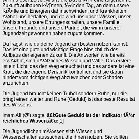
Zukunft aufbauen kÃ¶nnen, fÃ¼r den Tag, an dem unsere
KrÃ¤fte und Energien dahinschwinden, und Krankheiten
Ã¼ber uns herfallen, und da wird uns unser Wissen, unser
Wohlstand, unsere Errungenschaften, unsere Familie,
unsere Freunde und unsere Partner, die wir in unserer
Jugendzeit gewonnen haben zugute kommen.
Du fragst, wie du deine Jugend am besten nutzen kannst.
Das ist eine gute und wichtige Frage hinsichtlich des
Aufbaus der eigenen Zukunft. Die Antworten wie bereits
erwÃ¤hnt, sind nÃ¼tzliches Wissen und Wille. Das erstere
ist ein Licht, das den Weg erleuchtet und das andere ist eine
Kraft, die die eigene Dynamik kontrolliert und sie daran
hindert vom richtigen Weg abzuweichen oder Schaden
anzurichten.
Die Jugend braucht keinen Trubel sondern Ruhe, nur die
bringt einen weiter und Ruhe (Geduld) ist das beste Resultat
des Wissens.
Imam Ali (Ø¹) sagte:
â€žGute Geduld ist der Indikator fÃ¼r
reichliches Wissen.â€œ
[1]
Die Jugendlichen mÃ¼ssen sich Wissen und
Wissenschaften aussuchen, die ihnen nutzen. Sie sollten