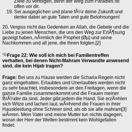
Ziele zu verfolgen, denn der Weg zum Paradies ist
offen vor dir.
Sei ausgeglichen und plane fÃ¼r deine Zukunft und
denke dabei an gute Taten und gute Belohnungen!
20. Vergiss nicht das Gedenken an Allah, die Gebete und die
Liebe zu jenen Menschen, die uns den Weg zur ErlÃ¶sung
gezeigt haben, nÃ¤mlich der Prophet (Øµ) und seine
Nachkommen und all jene, die ihnen folgten.[2]
Frage 22: Wie soll ich mich bei Familientreffen
verhalten, bei denen Nicht-Mahram Verwandte anwesend
sind, die kein Hijab tragen?
Frage:
Bei uns zu Hause werden die Scharia Regeln nicht
ganz eingehalten. Erlaubtes und Unerlaubtes werden nicht
zu sehr beachtet, insbesondere an den Freitagen, wenn die
ganze Familie zusammenkommt und die Frauen meiner
BrÃ¼der da sind. Jeder gibt jedem die Hand. Sie erzÃ¤hlen
sich Witze und lachen laut, wÃ¤hrend die Frauen in ihrer
Hauskleidung ohne Schleier sind, als ob sie alle mahram[3]
wÃ¤ren. Mein Vater und meine Mutter tun nichts dagegen,
woran der Herr der Welten bestimmt kein Wohlgefallen
findet.