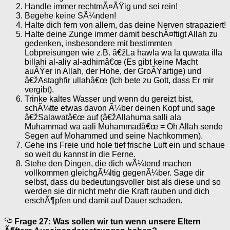
Handle immer rechtmÃ¤ÃŸig und sei rein!
Begehe keine SÃ¼nden!
Halte dich fern von allem, das deine Nerven strapaziert!
Halte deine Zunge immer damit beschÃ¤ftigt Allah zu
gedenken, insbesondere mit bestimmten
Lobpreisungen wie z.B. â€žLa hawla wa la quwata illa
billahi al-aliy al-adhimâ€œ (Es gibt keine Macht
auÃŸer in Allah, der Hohe, der GroÃŸartige) und
â€žAstaghfir ullahâ€œ (Ich bete zu Gott, dass Er mir
vergibt).
Trinke kaltes Wasser und wenn du gereizt bist,
schÃ¼tte etwas davon Ã¼ber deinen Kopf und sage
â€žSalawatâ€œ auf (â€žAllahuma salli ala
Muhammad wa aali Muhammadâ€œ = Oh Allah sende
Segen auf Mohammed und seine Nachkommen).
Gehe ins Freie und hole tief frische Luft ein und schaue
so weit du kannst in die Ferne.
Stehe den Dingen, die dich wÃ¼tend machen
vollkommen gleichgÃ¼ltig gegenÃ¼ber. Sage dir
selbst, dass du bedeutungsvoller bist als diese und so
werden sie dir nicht mehr die Kraft rauben und dich
erschÃ¶pfen und damit auf Dauer schaden.
Frage 27: Was sollen wir tun wenn unsere Eltern