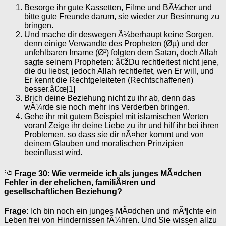
Besorge ihr gute Kassetten, Filme und BÃ¼cher und
bitte gute Freunde darum, sie wieder zur Besinnung zu
bringen.
Und mache dir deswegen Ã¼berhaupt keine Sorgen,
denn einige Verwandte des Propheten (Øµ) und der
unfehlbaren Imame (Ø¹) folgten dem Satan, doch Allah
sagte seinem Propheten: â€žDu rechtleitest nicht jene,
die du liebst, jedoch Allah rechtleitet, wen Er will, und
Er kennt die Rechtgeleiteten (Rechtschaffenen)
besser.â€œ[1]
Brich deine Beziehung nicht zu ihr ab, denn das
wÃ¼rde sie noch mehr ins Verderben bringen.
Gehe ihr mit gutem Beispiel mit islamischen Werten
voran! Zeige ihr deine Liebe zu ihr und hilf ihr bei ihren
Problemen, so dass sie dir nÃ¤her kommt und von
deinem Glauben und moralischen Prinzipien
beeinflusst wird.
Frage 30: Wie vermeide ich als junges MÃ¤dchen
Fehler in der ehelichen, familiÃ¤ren und
gesellschaftlichen Beziehung?
Frage:
Ich bin noch ein junges MÃ¤dchen und mÃ¶chte ein
Leben frei von Hindernissen fÃ¼hren. Und Sie wissen allzu