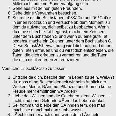
Mitternacht oder vor Sonnenaufgang sein.
Gehe aus mit deinen guten Freunden.
Gehe deine Verwandten besuchen.
Schreibe dir die Buchstaben â€žSâ€œ und â€žGâ€œ
in einen Notizbuch und versuche ab dem Moment, zu
dem du aufwachst, dich selbst zu beobachten. Wenn
du eine schlechte Tat begehst, mache ein Zeichen
unter dem Buchstaben S und wenn du eine gute Tat
begehst, mache ein Zeichen unter dem Buchstaben G.
Diese SelbstÃ¼berwachung wird dich aufgrund deiner
guten Taten erfreuen und du wirst dich entscheiden, die
Taten, die dich erfreuen zu vermehren und die Taten,
die dich nicht erfreuen zu reduzieren.
Versuche EntschlÃ¼sse zu fassen:
Entscheide dich, bescheiden im Leben zu sein. WeiÃŸt
du, dass ohne Bescheidenheit wir beim Anblick der
Wolken, Meere, BÃ¤ume, Pflanzen und Blumen keine
Freude mehr empfinden wÃ¼rden?
Liebe das Wissen und die Gelehrten, denn Wissen ist
Licht, und ohne Gelehrte wÃ¤re das Leben dunkel.
Sei fromm und bleibe den SÃ¼nden fern, den man
macht sie manchmal ganz unbewusst.
LÃ¤chle immer auch dann wenn dein LÃ¤cheln