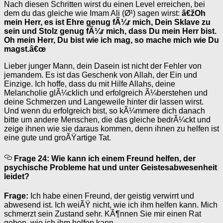
Nach diesen Schritten wirst du einen Level erreichen, bei
dem du das gleiche wie Imam Ali (Ø¹) sagen wirst:
â€žOh
mein Herr, es ist Ehre genug fÃ¼r mich, Dein Sklave zu
sein und Stolz genug fÃ¼r mich, dass Du mein Herr bist.
Oh mein Herr, Du bist wie ich mag, so mache mich wie Du
magst.â€œ
Lieber junger Mann, dein Dasein ist nicht der Fehler von
jemandem. Es ist das Geschenk von Allah, der Ein und
Einzige. Ich hoffe, dass du mit Hilfe Allahs, deine
Melancholie glÃ¼cklich und erfolgreich Ã¼berstehen und
deine Schmerzen und Langeweile hinter dir lassen wirst.
Und wenn du erfolgreich bist, so kÃ¼mmere dich danach
bitte um andere Menschen, die das gleiche bedrÃ¼ckt und
zeige ihnen wie sie daraus kommen, denn ihnen zu helfen ist
eine gute und groÃŸartige Tat.
Frage 24: Wie kann ich einem Freund helfen, der
psychische Probleme hat und unter Geistesabwesenheit
leidet?
Frage:
Ich habe einen Freund, der geistig verwirrt und
abwesend ist. Ich weiÃŸ nicht, wie ich ihm helfen kann. Mich
schmerzt sein Zustand sehr. KÃ¶nnen Sie mir einen Rat
geben, wie ich ihm helfen kann.