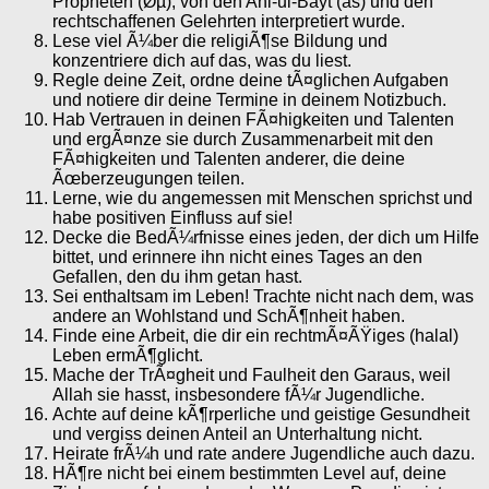
Propheten (Øµ), von den Ahl-ul-Bayt (as) und den
rechtschaffenen Gelehrten interpretiert wurde.
Lese viel Ã¼ber die religiÃ¶se Bildung und
konzentriere dich auf das, was du liest.
Regle deine Zeit, ordne deine tÃ¤glichen Aufgaben
und notiere dir deine Termine in deinem Notizbuch.
Hab Vertrauen in deinen FÃ¤higkeiten und Talenten
und ergÃ¤nze sie durch Zusammenarbeit mit den
FÃ¤higkeiten und Talenten anderer, die deine
Ãœberzeugungen teilen.
Lerne, wie du angemessen mit Menschen sprichst und
habe positiven Einfluss auf sie!
Decke die BedÃ¼rfnisse eines jeden, der dich um Hilfe
bittet, und erinnere ihn nicht eines Tages an den
Gefallen, den du ihm getan hast.
Sei enthaltsam im Leben! Trachte nicht nach dem, was
andere an Wohlstand und SchÃ¶nheit haben.
Finde eine Arbeit, die dir ein rechtmÃ¤ÃŸiges (halal)
Leben ermÃ¶glicht.
Mache der TrÃ¤gheit und Faulheit den Garaus, weil
Allah sie hasst, insbesondere fÃ¼r Jugendliche.
Achte auf deine kÃ¶rperliche und geistige Gesundheit
und vergiss deinen Anteil an Unterhaltung nicht.
Heirate frÃ¼h und rate andere Jugendliche auch dazu.
HÃ¶re nicht bei einem bestimmten Level auf, deine