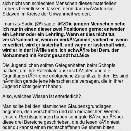
sich nicht von schlechten Menschen dieses materiellen
Lebens beeinflussen lassen, denn dann wÃ¼rden sie
Sklaven im Kreise der Unwahrheit werden.
Imam as-Sadiq (Ø¹) sagte:
â€žDie jungen Menschen sehe
ich nur in einen dieser zwei Positionen gerne: entweder
ein Lehrer oder ein Lehrling. Wenn er dies nicht tut,
verkÃ¼mmert er, wenn er verkÃ¼mmert, verliert er, wenn
er verliert, wird er lasterhaft, und wenn er lasterhaft wird,
wird er in der HÃ¶lle sein, ich schwÃ¶re bei Dem, der
Mohammed mit Recht gesandt hat.â€œ
Die Jugendlichen sollten Gelegenheiten beim Schopfe
packen, um ihre Potentiale auszuschÃ¶pfen und die
Grundlagen fÃ¼r eine erfolgreiche Zukunft zu bilden. Es sind
nÃ¤mlich gerade jene Menschen die versagen, die in ihrer
Jugend nichts gelernt haben.
Also, welches Wissen ist erforderlich?
Man sollte bei den islamischen Glaubensgrundlagen
beginnen, den Vorschriften und den moralischen Werten.
Unsere Rechtsgelehrten haben sehr gute BÃ¼cher Ã¼ber
diese drei Bereiche geschrieben, die du lesen kÃ¶nntest,
oder du kannst einen rechtschaffenen Gelehrten bitten,