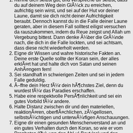
du auf deinem Weg dein GlÃ¼ck zu erreichen,
aufrichtig sein wirst, und sei auf der Hut vor deiner
Laune, damit sie dich nicht deiner Aufrichtigkeit
beraubt. Dennoch kannst du in die Falle deiner Laune
geraten, aber in diesem Fall solltest eiligst versuchen
da rauszukommen, indem du Reue zeigst und Allah um
Vergebung bittest. Dann denke Ã¼ber die GrÃ¼nde
nach, die dich in die Falle lockten, und sei achtsam,
dass diese nicht wiederholt werden.
Eigne dir Wissen und wahre historische Fakten an.
Deine erste Quelle sollte der Koran sein, der alles
erklÃ¤rt hat und halte dich von Satan und seinen
AnhÃ¤ngern fern!
Sei standhaft in schwierigen Zeiten und sei in jedem
Falle geduldig.
Ã–ffne dein Herz fÃ¼r dein hÃ¶chstes Ziel, denn du
wurdest fÃ¼r das Paradies erschaffen.
Habe eine respektvolle PersÃ¶nlichkeit und sei ein
gutes Vorbild fÃ¼r andere.
Halte Distanz zwischen dir und den materiellen,
reaktionÃ¤ren, oberflÃ¤chlichen, zÃ¼gellosen,
selbstsÃ¼chtigen und unterwÃ¼rfigen Anschauungen.
Eigne dir einen gesunden Menschenverstand an und
ein gutes Verhalten durch den Koran, so wie er vom