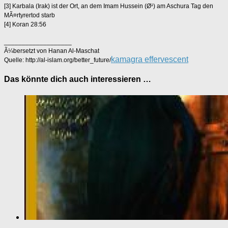
[3] Karbala (Irak) ist der Ort, an dem Imam Hussein (Ø¹) am Aschura Tag den
MÃ¤rtyrertod starb
[4] Koran 28:56
___________________
Ã¼bersetzt von Hanan Al-Maschat
kamagra effervescent
Quelle: http://al-islam.org/better_future/
Das könnte dich auch interessieren …