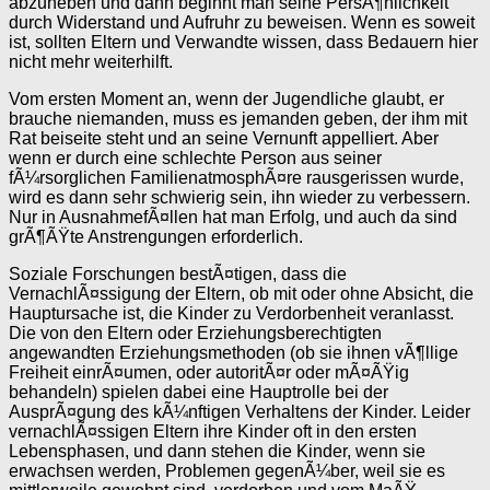
abzuheben und dann beginnt man seine PersÃ¶nlichkeit
durch Widerstand und Aufruhr zu beweisen. Wenn es soweit
ist, sollten Eltern und Verwandte wissen, dass Bedauern hier
nicht mehr weiterhilft.
Vom ersten Moment an, wenn der Jugendliche glaubt, er
brauche niemanden, muss es jemanden geben, der ihm mit
Rat beiseite steht und an seine Vernunft appelliert. Aber
wenn er durch eine schlechte Person aus seiner
fÃ¼rsorglichen FamilienatmosphÃ¤re rausgerissen wurde,
wird es dann sehr schwierig sein, ihn wieder zu verbessern.
Nur in AusnahmefÃ¤llen hat man Erfolg, und auch da sind
grÃ¶ÃŸte Anstrengungen erforderlich.
Soziale Forschungen bestÃ¤tigen, dass die
VernachlÃ¤ssigung der Eltern, ob mit oder ohne Absicht, die
Hauptursache ist, die Kinder zu Verdorbenheit veranlasst.
Die von den Eltern oder Erziehungsberechtigten
angewandten Erziehungsmethoden (ob sie ihnen vÃ¶llige
Freiheit einrÃ¤umen, oder autoritÃ¤r oder mÃ¤ÃŸig
behandeln) spielen dabei eine Hauptrolle bei der
AusprÃ¤gung des kÃ¼nftigen Verhaltens der Kinder. Leider
vernachlÃ¤ssigen Eltern ihre Kinder oft in den ersten
Lebensphasen, und dann stehen die Kinder, wenn sie
erwachsen werden, Problemen gegenÃ¼ber, weil sie es