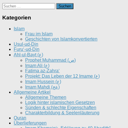
Suchen
nach:
Kategorien
Islam
Frau im Islam
Geschichten von Islamkonvertierten
Usul-ud-Din
Furu‘-ud-Din
Ahl-ul-Bayt (ع)
Prophet Muhammad (ص)
Imam Ali (ع)
Fatima az-Zahra‘
Projekt: Das Leben der 12 Imame (ع)
Imam Hussein (ع)
Imam Mahdi (عج)
Allgemeine Artikel
Allgemeine Themen
Logik hinter islamischen Gesetzen
Sünden & schlechte Eigenschaften
Charakterbildung & Seelenläuterung
Quran
Überlieferungen