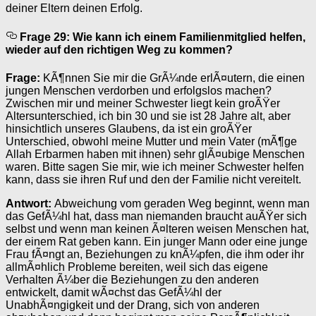
deiner Eltern deinen Erfolg.
Frage 29: Wie kann ich einem Familienmitglied helfen,
wieder auf den richtigen Weg zu kommen?
Frage:
KÃ¶nnen Sie mir die GrÃ¼nde erlÃ¤utern, die einen
jungen Menschen verdorben und erfolgslos machen?
Zwischen mir und meiner Schwester liegt kein groÃŸer
Altersunterschied, ich bin 30 und sie ist 28 Jahre alt, aber
hinsichtlich unseres Glaubens, da ist ein groÃŸer
Unterschied, obwohl meine Mutter und mein Vater (mÃ¶ge
Allah Erbarmen haben mit ihnen) sehr glÃ¤ubige Menschen
waren. Bitte sagen Sie mir, wie ich meiner Schwester helfen
kann, dass sie ihren Ruf und den der Familie nicht vereitelt.
Antwort:
Abweichung vom geraden Weg beginnt, wenn man
das GefÃ¼hl hat, dass man niemanden braucht auÃŸer sich
selbst und wenn man keinen Ã¤lteren weisen Menschen hat,
der einem Rat geben kann. Ein junger Mann oder eine junge
Frau fÃ¤ngt an, Beziehungen zu knÃ¼pfen, die ihm oder ihr
allmÃ¤hlich Probleme bereiten, weil sich das eigene
Verhalten Ã¼ber die Beziehungen zu den anderen
entwickelt, damit wÃ¤chst das GefÃ¼hl der
UnabhÃ¤ngigkeit und der Drang, sich von anderen