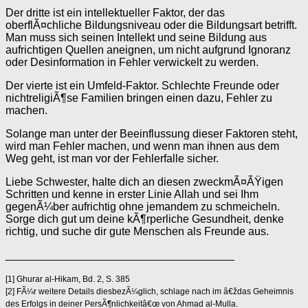
Der dritte ist ein intellektueller Faktor, der das
oberflÃ¤chliche Bildungsniveau oder die Bildungsart betrifft.
Man muss sich seinen Intellekt und seine Bildung aus
aufrichtigen Quellen aneignen, um nicht aufgrund Ignoranz
oder Desinformation in Fehler verwickelt zu werden.
Der vierte ist ein Umfeld-Faktor. Schlechte Freunde oder
nichtreligiÃ¶se Familien bringen einen dazu, Fehler zu
machen.
Solange man unter der Beeinflussung dieser Faktoren steht,
wird man Fehler machen, und wenn man ihnen aus dem
Weg geht, ist man vor der Fehlerfalle sicher.
Liebe Schwester, halte dich an diesen zweckmÃ¤ÃŸigen
Schritten und kenne in erster Linie Allah und sei Ihm
gegenÃ¼ber aufrichtig ohne jemandem zu schmeicheln.
Sorge dich gut um deine kÃ¶rperliche Gesundheit, denke
richtig, und suche dir gute Menschen als Freunde aus.
_____________________________________
[1] Ghurar al-Hikam, Bd. 2, S. 385
[2] FÃ¼r weitere Details diesbezÃ¼glich, schlage nach im â€ždas Geheimnis
des Erfolgs in deiner PersÃ¶nlichkeitâ€œ von Ahmad al-Mulla.