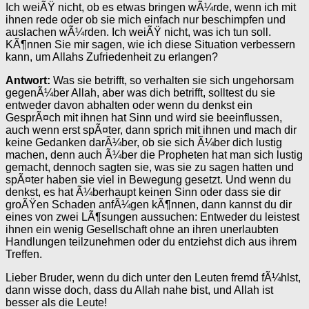
Ich weiÃŸ nicht, ob es etwas bringen wÃ¼rde, wenn ich mit
ihnen rede oder ob sie mich einfach nur beschimpfen und
auslachen wÃ¼rden. Ich weiÃŸ nicht, was ich tun soll.
KÃ¶nnen Sie mir sagen, wie ich diese Situation verbessern
kann, um Allahs Zufriedenheit zu erlangen?
Antwort:
Was sie betrifft, so verhalten sie sich ungehorsam
gegenÃ¼ber Allah, aber was dich betrifft, solltest du sie
entweder davon abhalten oder wenn du denkst ein
GesprÃ¤ch mit ihnen hat Sinn und wird sie beeinflussen,
auch wenn erst spÃ¤ter, dann sprich mit ihnen und mach dir
keine Gedanken darÃ¼ber, ob sie sich Ã¼ber dich lustig
machen, denn auch Ã¼ber die Propheten hat man sich lustig
gemacht, dennoch sagten sie, was sie zu sagen hatten und
spÃ¤ter haben sie viel in Bewegung gesetzt. Und wenn du
denkst, es hat Ã¼berhaupt keinen Sinn oder dass sie dir
groÃŸen Schaden anfÃ¼gen kÃ¶nnen, dann kannst du dir
eines von zwei LÃ¶sungen aussuchen: Entweder du leistest
ihnen ein wenig Gesellschaft ohne an ihren unerlaubten
Handlungen teilzunehmen oder du entziehst dich aus ihrem
Treffen.
Lieber Bruder, wenn du dich unter den Leuten fremd fÃ¼hlst,
dann wisse doch, dass du Allah nahe bist, und Allah ist
besser als die Leute!