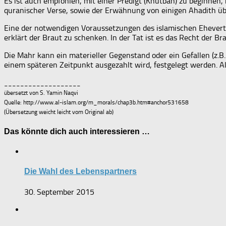
Es ist auch empfohlen, mit einer Predigt (Khutbah) zu beginnen, in der man Allah (
quranischer Verse, sowie der Erwähnung von einigen Ahadith üb
Eine der notwendigen Voraussetzungen des islamischen Ehevertra
erklärt der Braut zu schenken. In der Tat ist es das Recht der 
Die Mahr kann ein materieller Gegenstand oder ein Gefallen (z.B.
einem späteren Zeitpunkt ausgezahlt wird, festgelegt werden. A
___________________
übersetzt von S. Yamin Naqvi
Quelle: http://www.al-islam.org/m_morals/chap3b.htm#anchor531658
(Übersetzung weicht leicht vom Original ab)
Das könnte dich auch interessieren …
Die Wahl des Lebenspartners
30. September 2015