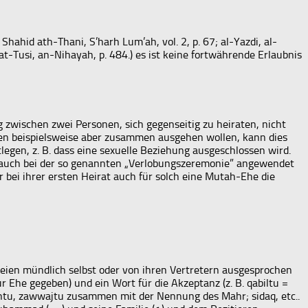
 Shahid ath-Thani, S’harh Lum’ah, vol. 2, p. 67; al-Yazdi, al-
kh at-Tusi, an-Nihayah, p. 484.) es ist keine fortwährende Erlaubnis
g zwischen zwei Personen, sich gegenseitig zu heiraten, nicht
den beispielsweise aber zusammen ausgehen wollen, kann dies
egen, z. B. dass eine sexuelle Beziehung ausgeschlossen wird.
nn auch bei der so genannten „Verlobungszeremonie” angewendet
 bei ihrer ersten Heirat auch für solch eine Mutah-Ehe die
teien mündlich selbst oder von ihren Vertretern ausgesprochen
r Ehe gegeben) und ein Wort für die Akzeptanz (z. B. qabiltu =
kahtu, zawwajtu zusammen mit der Nennung des Mahr; sidaq, etc..