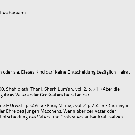
st es haraam)
hn oder sie. Dieses Kind darf keine Entscheidung bezüglich Heirat
0: Shahid ath-Thani, Sharh Lum’ah, vol. 2. p. 71. ) Aber die
g ihres Vaters oder Großvaters heiraten darf.
 al-‚Urwah, p. 654; al-Khui, Minhaj, vol. 2. p 255: al-Khumayni.
tz der Ehre des jungen Mädchens. Wenn aber der Vater oder
e Entscheidung des Vaters und Großvaters außer Kraft setzen.