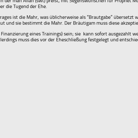
swt) preist, mit Segenswünschen für Prophet Muhammad (ص) und seine Familie (ع) und 
er die Tugend der Ehe.
ges ist die Mahr, was üblicherweise als “Brautgabe” übersetzt wi
Braut und sie bestimmt die Mahr. Der Bräutigam muss diese akzepti
 Finanzierung eines Trainings) sein; sie kann sofort ausgezahlt we
llerdings muss dies vor der Eheschließung festgelegt und entschi