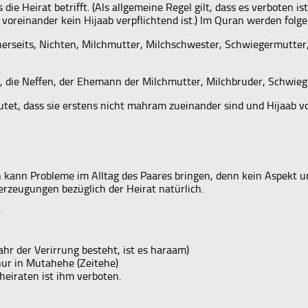
 die Heirat betrifft. (Als allgemeine Regel gilt, dass es verboten
voreinander kein Hijaab verpflichtend ist.) Im Quran werden folg
erseits, Nichten, Milchmutter, Milchschwester, Schwiegermutter, 
ts, die Neffen, der Ehemann der Milchmutter, Milchbruder, Schwie
tet, dass sie erstens nicht mahram zueinander sind und Hijaab vor
n kann Probleme im Alltag des Paares bringen, denn kein Aspekt 
berzeugungen bezüglich der Heirat natürlich.
:
hr der Verirrung besteht, ist es haraam)
 nur in Mutahehe (Zeitehe)
heiraten ist ihm verboten.