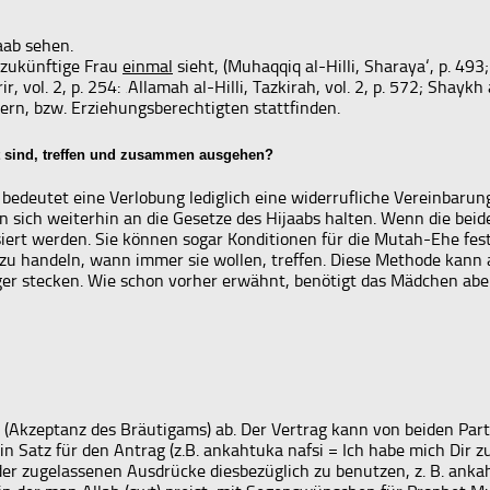
aab sehen.
e zukünftige Frau
einmal
sieht, (Muhaqqiq al-Hilli, Sharaya‘, p. 493;
ir, vol. 2, p. 254: ‚Allamah al-Hilli, Tazkirah, vol. 2, p. 572; Shay
ern, bzw. Erziehungsberechtigten stattfinden.
bt sind, treffen und zusammen ausgehen?
 bedeutet eine Verlobung lediglich eine widerrufliche Vereinbarun
n sich weiterhin an die Gesetze des Hijaabs halten. Wenn die bei
ert werden. Sie können sogar Konditionen für die Mutah-Ehe festl
ah zu handeln, wann immer sie wollen, treffen. Diese Methode ka
ger stecken. Wie schon vorher erwähnt, benötigt das Mädchen aber
l (Akzeptanz des Bräutigams) ab. Der Vertrag kann von beiden Par
 Satz für den Antrag (z.B. ankahtuka nafsi = Ich habe mich Dir zu
en der zugelassenen Ausdrücke diesbezüglich zu benutzen, z. B. an