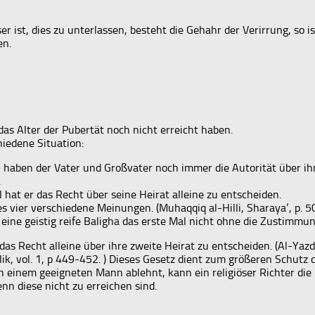
 ist, dies zu unterlassen, besteht die Gehahr der Verirrung, so i
en.
das Alter der Pubertät noch nicht erreicht haben.
hiedene Situation:
 Fall haben der Vater und Großvater noch immer die Autorität über i
.
ll hat er das Recht über seine Heirat alleine zu entscheiden.
 es vier verschiedene Meinungen. (Muhaqqiq al-Hilli, Sharaya‘, p. 50
 eine geistig reife Baligha das erste Mal nicht ohne die Zustimmun
as Recht alleine über ihre zweite Heirat zu entscheiden. (Al-Yazdi.
asalik, vol. 1, p 449-452. ) Dieses Gesetz dient zum größeren Schu
on einem geeigneten Mann ablehnt, kann ein religiöser Richter di
nn diese nicht zu erreichen sind.