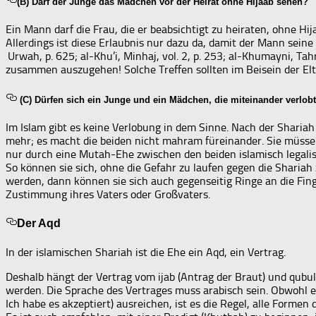
(B) Darf der Junge das Mädchen vor der Heirat ohne Hijaab sehen?
Ein Mann darf die Frau, die er beabsichtigt zu heiraten, ohne Hij
Allerdings ist diese Erlaubnis nur dazu da, damit der Mann sein
‚Urwah, p. 625; al-Khu’i, Minhaj, vol. 2, p. 253; al-Khumayni, Tahr
zusammen auszugehen! Solche Treffen sollten im Beisein der Elt
(C) Dürfen sich ein Junge und ein Mädchen, die miteinander verlo
Im Islam gibt es keine Verlobung in dem Sinne. Nach der Shariah
mehr; es macht die beiden nicht mahram füreinander. Sie müsse
nur durch eine Mutah-Ehe zwischen den beiden islamisch legalisi
So können sie sich, ohne die Gefahr zu laufen gegen die Shari
werden, dann können sie sich auch gegenseitig Ringe an die Fin
Zustimmung ihres Vaters oder Großvaters.
Der Aqd
In der islamischen Shariah ist die Ehe ein Aqd, ein Vertrag.
Deshalb hängt der Vertrag vom ijab (Antrag der Braut) und qubu
werden. Die Sprache des Vertrages muss arabisch sein. Obwohl ein
Ich habe es akzeptiert) ausreichen, ist es die Regel, alle Form