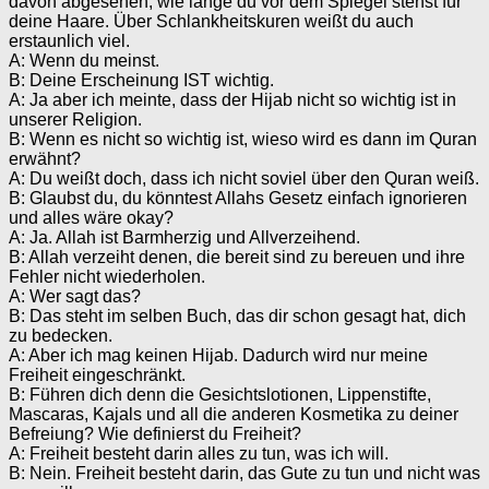
davon abgesehen, wie lange du vor dem Spiegel stehst für
deine Haare. Über Schlankheitskuren weißt du auch
erstaunlich viel.
A: Wenn du meinst.
B: Deine Erscheinung IST wichtig.
A: Ja aber ich meinte, dass der Hijab nicht so wichtig ist in
unserer Religion.
B: Wenn es nicht so wichtig ist, wieso wird es dann im Quran
erwähnt?
A: Du weißt doch, dass ich nicht soviel über den Quran weiß.
B: Glaubst du, du könntest Allahs Gesetz einfach ignorieren
und alles wäre okay?
A: Ja. Allah ist Barmherzig und Allverzeihend.
B: Allah verzeiht denen, die bereit sind zu bereuen und ihre
Fehler nicht wiederholen.
A: Wer sagt das?
B: Das steht im selben Buch, das dir schon gesagt hat, dich
zu bedecken.
A: Aber ich mag keinen Hijab. Dadurch wird nur meine
Freiheit eingeschränkt.
B: Führen dich denn die Gesichtslotionen, Lippenstifte,
Mascaras, Kajals und all die anderen Kosmetika zu deiner
Befreiung? Wie definierst du Freiheit?
A: Freiheit besteht darin alles zu tun, was ich will.
B: Nein. Freiheit besteht darin, das Gute zu tun und nicht was