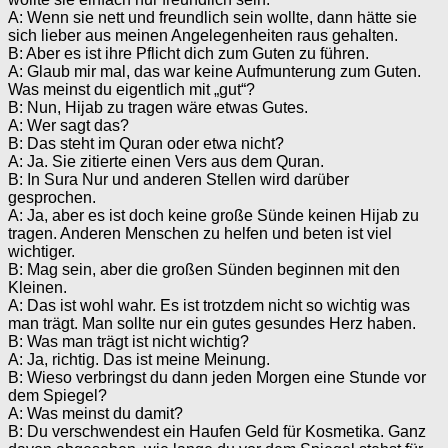
A: Wenn sie nett und freundlich sein wollte, dann hätte sie
sich lieber aus meinen Angelegenheiten raus gehalten.
B: Aber es ist ihre Pflicht dich zum Guten zu führen.
A: Glaub mir mal, das war keine Aufmunterung zum Guten.
Was meinst du eigentlich mit „gut“?
B: Nun, Hijab zu tragen wäre etwas Gutes.
A: Wer sagt das?
B: Das steht im Quran oder etwa nicht?
A: Ja. Sie zitierte einen Vers aus dem Quran.
B: In Sura Nur und anderen Stellen wird darüber
gesprochen.
A: Ja, aber es ist doch keine große Sünde keinen Hijab zu
tragen. Anderen Menschen zu helfen und beten ist viel
wichtiger.
B: Mag sein, aber die großen Sünden beginnen mit den
Kleinen.
A: Das ist wohl wahr. Es ist trotzdem nicht so wichtig was
man trägt. Man sollte nur ein gutes gesundes Herz haben.
B: Was man trägt ist nicht wichtig?
A: Ja, richtig. Das ist meine Meinung.
B: Wieso verbringst du dann jeden Morgen eine Stunde vor
dem Spiegel?
A: Was meinst du damit?
B: Du verschwendest ein Haufen Geld für Kosmetika. Ganz