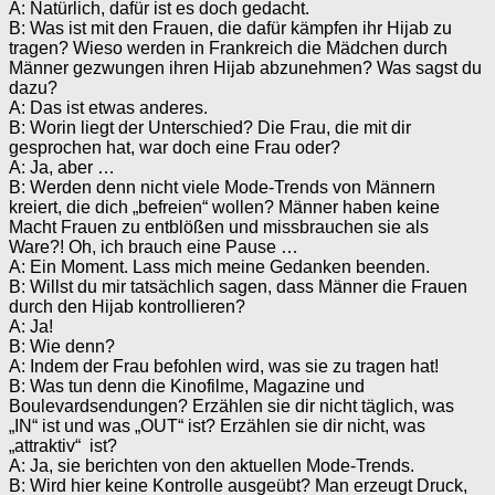
A: Natürlich, dafür ist es doch gedacht.
B: Was ist mit den Frauen, die dafür kämpfen ihr Hijab zu
tragen? Wieso werden in Frankreich die Mädchen durch
Männer gezwungen ihren Hijab abzunehmen? Was sagst du
dazu?
A: Das ist etwas anderes.
B: Worin liegt der Unterschied? Die Frau, die mit dir
gesprochen hat, war doch eine Frau oder?
A: Ja, aber …
B: Werden denn nicht viele Mode-Trends von Männern
kreiert, die dich „befreien“ wollen? Männer haben keine
Macht Frauen zu entblößen und missbrauchen sie als
Ware?! Oh, ich brauch eine Pause …
A: Ein Moment. Lass mich meine Gedanken beenden.
B: Willst du mir tatsächlich sagen, dass Männer die Frauen
durch den Hijab kontrollieren?
A: Ja!
B: Wie denn?
A: Indem der Frau befohlen wird, was sie zu tragen hat!
B: Was tun denn die Kinofilme, Magazine und
Boulevardsendungen? Erzählen sie dir nicht täglich, was
„IN“ ist und was „OUT“ ist? Erzählen sie dir nicht, was
„attraktiv“ ist?
A: Ja, sie berichten von den aktuellen Mode-Trends.
B: Wird hier keine Kontrolle ausgeübt? Man erzeugt Druck,