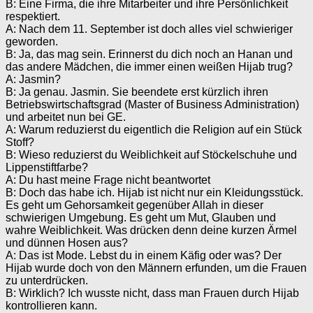
B: Eine Firma, die ihre Mitarbeiter und ihre Persönlichkeit
respektiert.
A: Nach dem 11. September ist doch alles viel schwieriger
geworden.
B: Ja, das mag sein. Erinnerst du dich noch an Hanan und
das andere Mädchen, die immer einen weißen Hijab trug?
A: Jasmin?
B: Ja genau. Jasmin. Sie beendete erst kürzlich ihren
Betriebswirtschaftsgrad (Master of Business Administration)
und arbeitet nun bei GE.
A: Warum reduzierst du eigentlich die Religion auf ein Stück
Stoff?
B: Wieso reduzierst du Weiblichkeit auf Stöckelschuhe und
Lippenstiftfarbe?
A: Du hast meine Frage nicht beantwortet
B: Doch das habe ich. Hijab ist nicht nur ein Kleidungsstück.
Es geht um Gehorsamkeit gegenüber Allah in dieser
schwierigen Umgebung. Es geht um Mut, Glauben und
wahre Weiblichkeit. Was drücken denn deine kurzen Ärmel
und dünnen Hosen aus?
A: Das ist Mode. Lebst du in einem Käfig oder was? Der
Hijab wurde doch von den Männern erfunden, um die Frauen
zu unterdrücken.
B: Wirklich? Ich wusste nicht, dass man Frauen durch Hijab
kontrollieren kann.