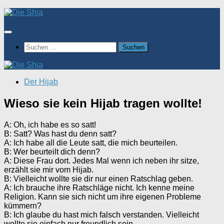
Zum
Inhalt
springen
Suchen
nach:
Der Hijab
Wieso sie kein Hijab tragen wollte!
A: Oh, ich habe es so satt!
B: Satt? Was hast du denn satt?
A: Ich habe all die Leute satt, die mich beurteilen.
B: Wer beurteilt dich denn?
A: Diese Frau dort. Jedes Mal wenn ich neben ihr sitze,
erzählt sie mir vom Hijab.
B: Vielleicht wollte sie dir nur einen Ratschlag geben.
A: Ich brauche ihre Ratschläge nicht. Ich kenne meine
Religion. Kann sie sich nicht um ihre eigenen Probleme
kümmern?
B: Ich glaube du hast mich falsch verstanden. Vielleicht
wollte sie einfach nur freundlich sein.