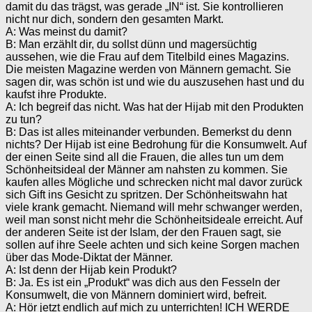
damit du das trägst, was gerade „IN“ ist. Sie kontrollieren
nicht nur dich, sondern den gesamten Markt.
A: Was meinst du damit?
B: Man erzählt dir, du sollst dünn und magersüchtig
aussehen, wie die Frau auf dem Titelbild eines Magazins.
Die meisten Magazine werden von Männern gemacht. Sie
sagen dir, was schön ist und wie du auszusehen hast und du
kaufst ihre Produkte.
A: Ich begreif das nicht. Was hat der Hijab mit den Produkten
zu tun?
B: Das ist alles miteinander verbunden. Bemerkst du denn
nichts? Der Hijab ist eine Bedrohung für die Konsumwelt. Auf
der einen Seite sind all die Frauen, die alles tun um dem
Schönheitsideal der Männer am nahsten zu kommen. Sie
kaufen alles Mögliche und schrecken nicht mal davor zurück
sich Gift ins Gesicht zu spritzen. Der Schönheitswahn hat
viele krank gemacht. Niemand will mehr schwanger werden,
weil man sonst nicht mehr die Schönheitsideale erreicht. Auf
der anderen Seite ist der Islam, der den Frauen sagt, sie
sollen auf ihre Seele achten und sich keine Sorgen machen
über das Mode-Diktat der Männer.
A: Ist denn der Hijab kein Produkt?
B: Ja. Es ist ein „Produkt“ was dich aus den Fesseln der
Konsumwelt, die von Männern dominiert wird, befreit.
A: Hör jetzt endlich auf mich zu unterrichten! ICH WERDE