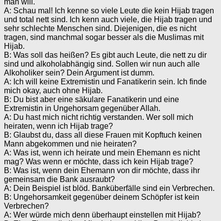
man will.
A: Schau mal! Ich kenne so viele Leute die kein Hijab tragen
und total nett sind. Ich kenn auch viele, die Hijab tragen und
sehr schlechte Menschen sind. Diejenigen, die es nicht
tragen, sind manchmal sogar besser als die Muslimas mit
Hijab.
B: Was soll das heißen? Es gibt auch Leute, die nett zu dir
sind und alkoholabhängig sind. Sollen wir nun auch alle
Alkoholiker sein? Dein Argument ist dumm.
A: Ich will keine Extremistin und Fanatikerin sein. Ich finde
mich okay, auch ohne Hijab.
B: Du bist aber eine säkulare Fanatikerin und eine
Extremistin in Ungehorsam gegenüber Allah.
A: Du hast mich nicht richtig verstanden. Wer soll mich
heiraten, wenn ich Hijab trage?
B: Glaubst du, dass all diese Frauen mit Kopftuch keinen
Mann abgekommen und nie heiraten?
A: Was ist, wenn ich heirate und mein Ehemann es nicht
mag? Was wenn er möchte, dass ich kein Hijab trage?
B: Was ist, wenn dein Ehemann von dir möchte, dass ihr
gemeinsam die Bank ausraubt?
A: Dein Beispiel ist blöd. Banküberfälle sind ein Verbrechen.
B: Ungehorsamkeit gegenüber deinem Schöpfer ist kein
Verbrechen?
A: Wer würde mich denn überhaupt einstellen mit Hijab?