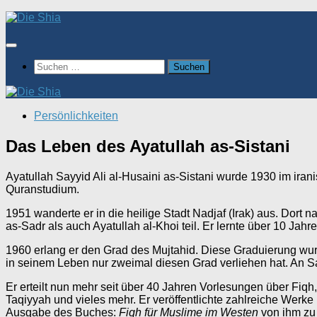
Zum
Inhalt
springen
Suchen
nach:
Persönlichkeiten
Das Leben des Ayatullah as-Sistani
Ayatullah Sayyid Ali al-Husaini as-Sistani wurde 1930 im ir
Quranstudium.
1951 wanderte er in die heilige Stadt Nadjaf (Irak) aus. Dor
as-Sadr als auch Ayatullah al-Khoi teil. Er lernte über 10 Jahre
1960 erlang er den Grad des Mujtahid. Diese Graduierung wurd
in seinem Leben nur zweimal diesen Grad verliehen hat. An Sa
Er erteilt nun mehr seit über 40 Jahren Vorlesungen über Fiqh,
Taqiyyah und vieles mehr. Er veröffentlichte zahlreiche Werke 
Ausgabe des Buches:
Fiqh für Muslime im Westen
von ihm zu 