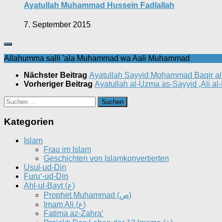
Ayatullah Muhammad Hussein Fadlallah
7. September 2015
Allahumma salli 'ala Muhammad wa Aali Muhammad
Nächster Beitrag
Ayatullah Sayyid Mohammad Baqir al
Vorheriger Beitrag
Ayatullah al-Uzma as-Sayyid ‚Ali a
Suchen
nach:
Kategorien
Islam
Frau im Islam
Geschichten von Islamkonvertierten
Usul-ud-Din
Furu‘-ud-Din
Ahl-ul-Bayt (ع)
Prophet Muhammad (ص)
Imam Ali (ع)
Fatima az-Zahra‘