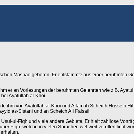
anischen Mashad geboren. Er entstammte aus einer berühmten Ge
t nahm er an Vorlesungen der berühmten Gelehrten wie z.B. Aya
 bei Ayatullah al-Khoi.
e ihm von Ayatullah al-Khoi und Allamah Scheich Hussein Hilli 
yyid as-Sistani und an Scheich Ali Falsafi.
 Usul-ul-Fiqh und viele andere Gebiete. Er hielt zahllose Vortr
über Fiqh, welche in vielen Sprachen weltweit veröffentlicht wu
erhalten.