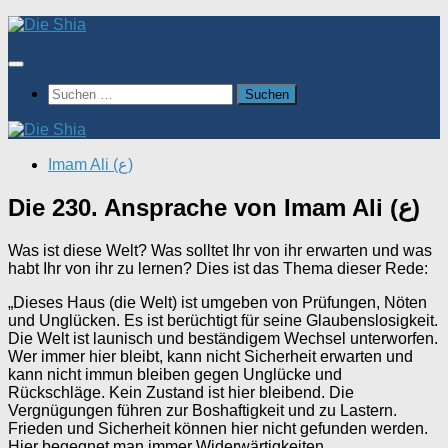
Zum
Inhalt
springen
Suchen
nach:
Imam Ali (ع)
Die 230. Ansprache von Imam Ali (ع)
Was ist diese Welt? Was solltet Ihr von ihr erwarten und was
habt Ihr von ihr zu lernen? Dies ist das Thema dieser Rede:
„Dieses Haus (die Welt) ist umgeben von Prüfungen, Nöten
und Unglücken. Es ist berüchtigt für seine Glaubenslosigkeit.
Die Welt ist launisch und beständigem Wechsel unterworfen.
Wer immer hier bleibt, kann nicht Sicherheit erwarten und
kann nicht immun bleiben gegen Unglücke und
Rückschläge. Kein Zustand ist hier bleibend. Die
Vergnügungen führen zur Boshaftigkeit und zu Lastern.
Frieden und Sicherheit können hier nicht gefunden werden.
Hier begegnet man immer Widerwärtigkeiten,