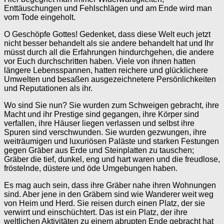
Enttäuschungen und Fehlschlägen und am Ende wird man
vom Tode eingeholt.
O Geschöpfe Gottes! Gedenket, dass diese Welt euch jetzt
nicht besser behandelt als sie andere behandelt hat und Ihr
müsst durch all die Erfahrungen hindurchgehen, die andere
vor Euch durchschritten haben. Viele von ihnen hatten
längere Lebensspannen, hatten reichere und glücklichere
Umwelten und besaßen ausgezeichnetere Persönlichkeiten
und Reputationen als ihr.
Wo sind Sie nun? Sie wurden zum Schweigen gebracht, ihre
Macht und ihr Prestige sind gegangen, ihre Körper sind
verfallen, ihre Häuser liegen verlassen und selbst ihre
Spuren sind verschwunden. Sie wurden gezwungen, ihre
weiträumigen und luxuriösen Paläste und starken Festungen
gegen Gräber aus Erde und Steinplatten zu tauschen;
Gräber die tief, dunkel, eng und hart waren und die freudlose,
fröstelnde, düstere und öde Umgebungen haben.
Es mag auch sein, dass ihre Gräber nahe ihren Wohnungen
sind. Aber jene in den Gräbern sind wie Wanderer weit weg
von Heim und Herd. Sie reisen durch einen Platz, der sie
verwirrt und einschüchtert. Das ist ein Platz, der ihre
weltlichen Aktivitäten zu einem abrupten Ende gebracht hat