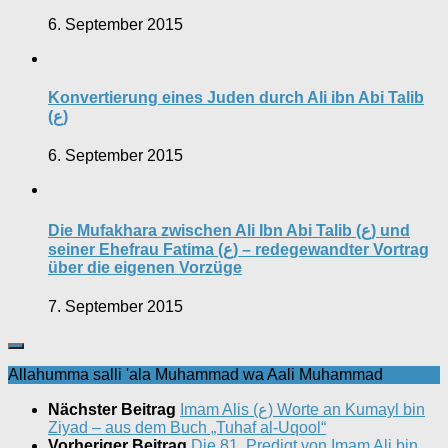
6. September 2015
Konvertierung eines Juden durch Ali ibn Abi Talib
(ع)
6. September 2015
Die Mufakhara zwischen Ali Ibn Abi Talib (ع) und
seiner Ehefrau Fatima (ع) – redegewandter Vortrag
über die eigenen Vorzüge
7. September 2015
Allahumma salli 'ala Muhammad wa Aali Muhammad
Nächster Beitrag
Imam Alis (ع) Worte an Kumayl bin
Ziyad – aus dem Buch „Tuhaf al-Uqool“
Vorheriger Beitrag
Die 81. Predigt von Imam Ali bin