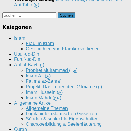
Abi Talib (ع)
Suchen
nach:
Kategorien
Islam
Frau im Islam
Geschichten von Islamkonvertierten
Usul-ud-Din
Furu‘-ud-Din
Ahl-ul-Bayt (ع)
Prophet Muhammad (ص)
Imam Ali (ع)
Fatima az-Zahra‘
Projekt: Das Leben der 12 Imame (ع)
Imam Hussein (ع)
Imam Mahdi (عج)
Allgemeine Artikel
Allgemeine Themen
Logik hinter islamischen Gesetzen
Sünden & schlechte Eigenschaften
Charakterbildung & Seelenläuterung
Quran