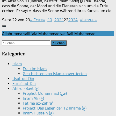
Im Alter von 11 Jahren, bestritt Imam Sadiq (ع) die Theorie,
dass die Sonne, der Mond und die Planeten sich um die Erde
drehen. Er sagte, dass die Sonne während ihres Kurses um die...
Seite 22 von 29
« Erste
«
...
10
...
20
21
22
23
24
...
»
Letzte »
Allahumma salli 'ala Muhammad wa Aali Muhammad
Suchen
nach:
Kategorien
Islam
Frau im Islam
Geschichten von Islamkonvertierten
Usul-ud-Din
Furu‘-ud-Din
Ahl-ul-Bayt (ع)
Prophet Muhammad (ص)
Imam Ali (ع)
Fatima az-Zahra‘
Projekt: Das Leben der 12 Imame (ع)
Imam Hussein (ع)