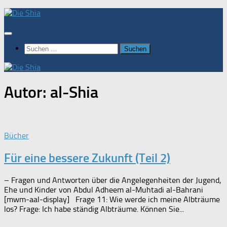
Zum
Inhalt
springen
Suchen
nach:
Autor:
al-Shia
Bücher
Für eine bessere Zukunft (Teil 2)
– Fragen und Antworten über die Angelegenheiten der Jugend,
Ehe und Kinder von Abdul Adheem al-Muhtadi al-Bahrani
[mwm-aal-display] Frage 11: Wie werde ich meine Albträume
los? Frage: Ich habe ständig Albträume. Können Sie...