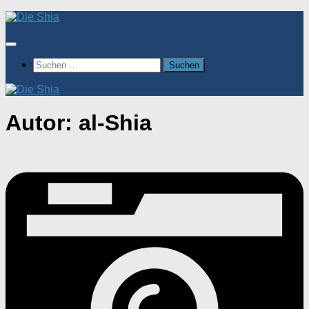
Zum
Inhalt
springen
Suchen
nach:
Autor:
al-Shia