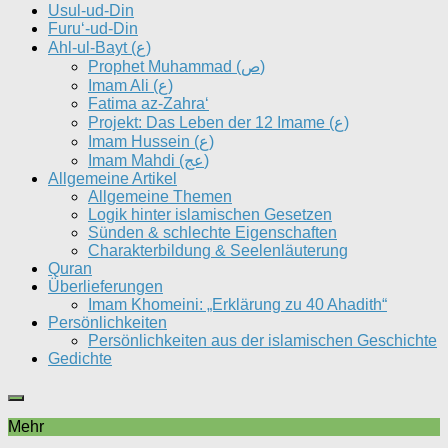
Usul-ud-Din
Furu‘-ud-Din
Ahl-ul-Bayt (ع)
Prophet Muhammad (ص)
Imam Ali (ع)
Fatima az-Zahra‘
Projekt: Das Leben der 12 Imame (ع)
Imam Hussein (ع)
Imam Mahdi (عج)
Allgemeine Artikel
Allgemeine Themen
Logik hinter islamischen Gesetzen
Sünden & schlechte Eigenschaften
Charakterbildung & Seelenläuterung
Quran
Überlieferungen
Imam Khomeini: „Erklärung zu 40 Ahadith“
Persönlichkeiten
Persönlichkeiten aus der islamischen Geschichte
Gedichte
Mehr