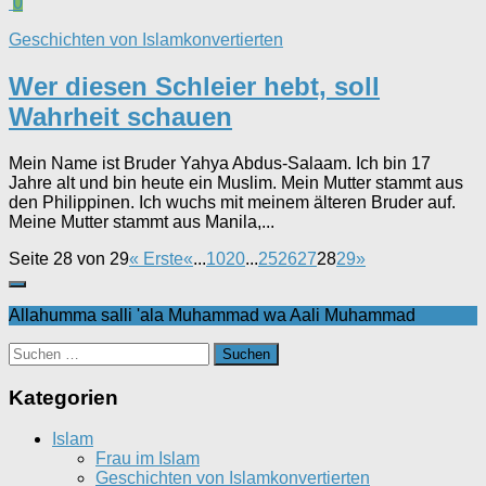
0
Geschichten von Islamkonvertierten
Wer diesen Schleier hebt, soll
Wahrheit schauen
Mein Name ist Bruder Yahya Abdus-Salaam. Ich bin 17
Jahre alt und bin heute ein Muslim. Mein Mutter stammt aus
den Philippinen. Ich wuchs mit meinem älteren Bruder auf.
Meine Mutter stammt aus Manila,...
Seite 28 von 29
« Erste
«
...
10
20
...
25
26
27
28
29
»
Allahumma salli 'ala Muhammad wa Aali Muhammad
Suchen
nach:
Kategorien
Islam
Frau im Islam
Geschichten von Islamkonvertierten