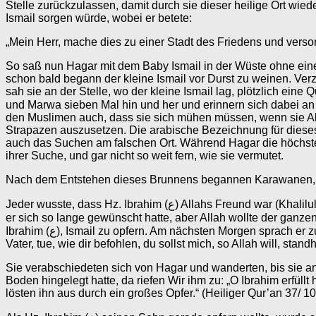
Stelle zurückzulassen, damit durch sie dieser heilige Ort wieder bewohnt werden würde. Hz. Ibrahim (ع) zog weiter
Ismail sorgen würde, wobei er betete:
„Mein Herr, mache dies zu einer Stadt des Friedens und versor
So saß nun Hagar mit dem Baby Ismail in der Wüste ohne ein
schon bald begann der kleine Ismail vor Durst zu weinen. Ve
sah sie an der Stelle, wo der kleine Ismail lag, plötzlich e
und Marwa sieben Mal hin und her und erinnern sich dabei an Hz. Ismail (ع) und die verzweifelten Anstrengungen seiner Mutter, für ihr Kind Wasser zu find
den Muslimen auch, dass sie sich mühen müssen, wenn sie All
Strapazen auszusetzen. Die arabische Bezeichnung für dieses 
auch das Suchen am falschen Ort. Während Hagar die höchsten
ihrer Suche, und gar nicht so weit fern, wie sie vermutet.
Nach dem Entstehen dieses Brunnens begannen Karawanen, si
Jeder wusste, dass Hz. Ibrahim (ع) Allahs Freund war (Khalilullah). Er liebte Allah mehr als alles auf der Welt. Zwar liebte er auch seine Familie, vor allem aber seinen einzigen Sohn, den
er sich so lange gewünscht hatte, aber Allah wollte der ganzen Menschheit zeigen, dass Hz. Ibrahim (ع) seinen
Ibrahim (ع), Ismail zu opfern. Am nächsten Morgen sprach er zu seinem Sohn: „Mein lieber Sohn, Allah hat mir befohlen, dich zu opfern. Was meinst du dazu?“ Der Junge sprach: „Mein
Vater, tue, wie dir befohlen, du sollst mich, so Allah will, standh
Sie verabschiedeten sich von Hagar und wanderten, bis sie an 
Boden hingelegt hatte, da riefen Wir ihm zu: „O Ibrahim erfüll
lösten ihn aus durch ein großes Opfer.“ (Heiliger Qur’an 37/ 1