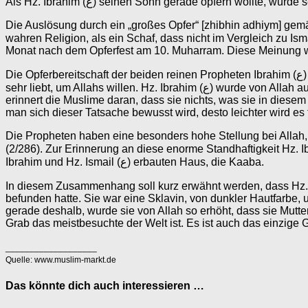
Als Hz. Ibrahim (ع) seinen Sohn gerade opfern wo
Die Auslösung durch ein „großes Opfer“ [zhibhin adhiym] gemä
wahren Religion, als ein Schaf, dass nicht im Vergleich zu Ismail (ع) ein großes Opfer sein kann. Daher beziehen sie diesen Vers auf die späteren Ereignisse zum Aschura g
Monat nach dem Opferfest am 10. Muharram. Diese Meinung wir
Die Opferbereitschaft der beiden reinen Propheten Ibrahim (ع) und Ismail (ع) zeigt den Muslimen, was Opfern im Islam bedeutet, nämlich das Verzichten auf etwas, was man auf dieser Welt
sehr liebt, um Allahs willen. Hz. Ibrahim (ع) wurde von Allah aufgefordert, sich von seiner Liebe zu seinem Sohn zu lösen, denn es gibt nichts, was mehr geliebt werden darf als Allah. Das
erinnert die Muslime daran, dass sie nichts, was sie in dies
man sich dieser Tatsache bewusst wird, desto leichter wird es
Die Propheten haben eine besonders hohe Stellung bei Allah, u
(2/286). Zur Erinnerung an diese enorme Standhaftigkeit Hz. Ibrahims und Hz. Ismails (ع) feiern die Muslime jedes Jahr das Opferfest ,
Ibrahim und Hz. Ismail (ع) erbauten Haus, die Kaaba.
In diesem Zusammenhang soll kurz erwähnt werden, dass Hz. Hagar, die Mutter Hz. Ismails (ع), in der Kaaba begraben ist.
befunden hatte. Sie war eine Sklavin, von dunkler Hautfarbe,
gerade deshalb, wurde sie von Allah so erhöht, dass sie Mutt
Grab das meistbesuchte der Welt ist. Es ist auch das einzige 
___________________
Quelle: www.muslim-markt.de
Das könnte dich auch interessieren …