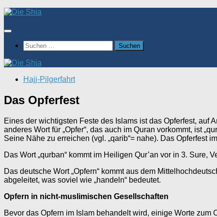
Zum
Inhalt
springen
Suchen
nach:
Hajj-Pilgerfahrt
Das Opferfest
Eines der wichtigsten Feste des Islams ist das Opferfest, auf 
anderes Wort für „Opfer“, das auch im Quran vorkommt, ist „q
Seine Nähe zu erreichen (vgl. „qarib“= nahe). Das Opferfest i
Das Wort „qurban“ kommt im Heiligen Qur’an vor in 3. Sure, V
Das deutsche Wort „Opfern“ kommt aus dem Mittelhochdeutsche
abgeleitet, was soviel wie „handeln“ bedeutet.
Opfern in nicht-muslimischen Gesellschaften
Bevor das Opfern im Islam behandelt wird, einige Worte zum O