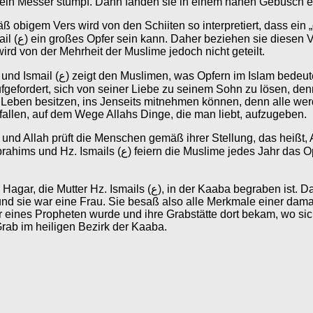
llte, wurde sein Messer stumpf. Dann fanden sie in einem nahen Gebüsc
ß obigem Vers wird von den Schiiten so interpretiert, dass ein
enau einen
d von der Mehrheit der Muslime jedoch nicht geteilt.
em Leben besitzen, ins Jenseits mitnehmen können, denn alle we
 fallen, auf dem Wege Allahs Dinge, die man liebt, aufzugeben.
nd Allah prüft die Menschen gemäß ihrer Stellung, das heißt, A
das sich an die Pilgerfahrt anschließt zu dem von Hz.
 Dabei wird daran erinnert, in welcher Situation Hagar sich
 und sie war eine Frau. Sie besaß also alle Merkmale einer dam
er eines Propheten wurde und ihre Grabstätte dort bekam, wo si
Grab im heiligen Bezirk der Kaaba.