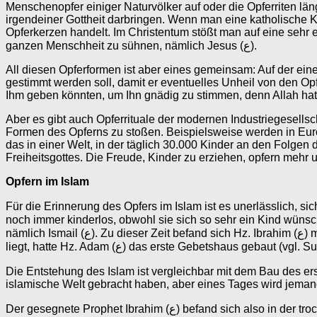
Menschenopfer einiger Naturvölker auf oder die Opferriten län
irgendeiner Gottheit darbringen. Wenn man eine katholische Kir
Opferkerzen handelt. Im Christentum stößt man auf eine sehr 
ganzen Menschheit zu sühnen, nämlich Jesus (ع).
All diesen Opferformen ist aber eines gemeinsam: Auf der eine
gestimmt werden soll, damit er eventuelles Unheil von den Opf
Ihm geben könnten, um Ihn gnädig zu stimmen, denn Allah ha
Aber es gibt auch Opferrituale der modernen Industriegesell
Formen des Opferns zu stoßen. Beispielsweise werden in Eur
das in einer Welt, in der täglich 30.000 Kinder an den Folge
Freiheitsgottes. Die Freude, Kinder zu erziehen, opfern mehr 
Opfern im Islam
Für die Erinnerung des Opfers im Islam ist es unerlässlich, sich an den Propheten Ibrahim und seinen
noch immer kinderlos, obwohl sie sich so sehr ein Kind wünschten. Daraufhin heiratete Hz. Ibrahim (ع) seine ägy
nämlich Ismail (ع). Zu dieser Zeit befand sich Hz. Ibrahim (ع) mit seiner Familie auf der Reise nach Süden Arabiens, die alte Karawanenstraße nach Jemen entlang. Dort, wo heute Mekka
liegt, hatte Hz. Adam (ع) das erste Gebetshaus g
Die Entstehung des Islam ist vergleichbar mit dem Bau des ersten Hauses durch Adam (ع), und die anschließend entstandene Wüst
islamische Welt gebracht haben, aber eines Tages wird jem
Der gesegnete Prophet Ibrahim (ع) befand sich also in der trockenen Wüste. Trotzdem aber erhielt Hz. Ibrahim (ع) von Allah den Befehl, seine Frau Hagar und das Baby Ismail an dieser