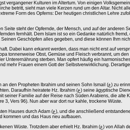
gst vergangener Kulturen im Altertum. Von einigen Volksgemeins
che betritt, sieht man viele Kerzen rund um den Altar. Nicht all
extreme Form des Opferns: Der heutigen christlichen Lehre zuf
n Seite steht der Opfernde, der Mensch, und auf der anderen Se
ernden fernhält. Dem Islam ist so ein Gedanke natürlich fremd,
t Seinen Geschöpfen alles gegeben, und diese können Ihm nich
schaft. Dabei kann erkannt werden, dass man nicht erst auf ve
opa tonnenweise Obst, Gemüse und Fleisch verbrannt, um den g
n der Unterernährung sterben. Man opfert häufig ein harmonisch
und mehr Frauen einem Gott der Selbstverwirklichung. Derartige
 Sohn Ismail (ع) zu erinnern. Ibrahim (ع) und seine Frau Sara waren schon sehr alt und
ptische Dienerin Hagar. Diese bekam einige Monate später einen Sohn,
ebaut (vgl. Sure 3, Vers 96). Nun aber war dort nur kahle, trockene Wüste.
e ist vergleichbar am Zustand, in den die Muslime die
and kommen und das Haus neu aufbauen.