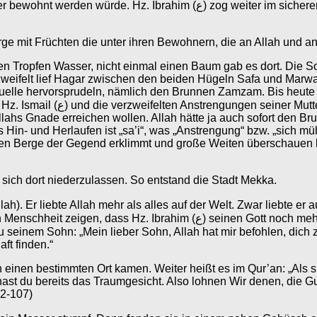
 im sicheren Vertrauen darauf, dass Allah für seine Frau und den kleinen
ge mit Früchten die unter ihren Bewohnern, die an Allah und an
en Tropfen Wasser, nicht einmal einen Baum gab es dort. Die
rzweifelt lief Hagar zwischen den beiden Hügeln Safa und Marw
ine Quelle hervorsprudeln, nämlich den Brunnen Zamzam. Bis heu
en. Das Beispiel Hagars zeigt
ahs Gnade erreichen wollen. Allah hätte ja auch sofort den B
Hin- und Herlaufen ist „sa’i“, was „Anstrengung“ bzw. „sich m
 Berge der Gegend erklimmt und große Weiten überschauen kann
ch dort niederzulassen. So entstand die Stadt Mekka.
 Gott noch mehr liebte als seinen Sohn. Eines Nachts befahl Allah Hz.
aft finden.“
einen bestimmten Ort kamen. Weiter heißt es im Qur’an: „Als si
t hast du bereits das Traumgesicht. Also lohnen Wir denen, die 
02-107)