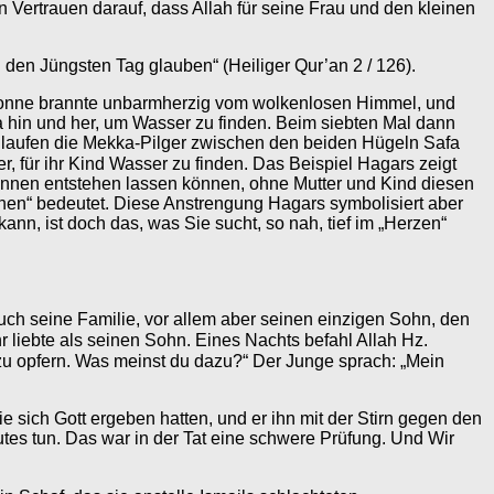
 den Jüngsten Tag glauben“ (Heiliger Qur’an 2 / 126).
 Sonne brannte unbarmherzig vom wolkenlosen Himmel, und
a hin und her, um Wasser zu finden. Beim siebten Mal dann
te laufen die Mekka-Pilger zwischen den beiden Hügeln Safa
runnen entstehen lassen können, ohne Mutter und Kind diesen
ühen“ bedeutet. Diese Anstrengung Hagars symbolisiert aber
, ist doch das, was Sie sucht, so nah, tief im „Herzen“
e sich Gott ergeben hatten, und er ihn mit der Stirn gegen den
Gutes tun. Das war in der Tat eine schwere Prüfung. Und Wir