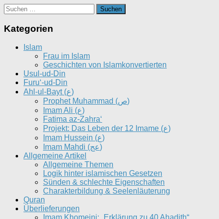
Suchen
nach:
Kategorien
Islam
Frau im Islam
Geschichten von Islamkonvertierten
Usul-ud-Din
Furu‘-ud-Din
Ahl-ul-Bayt (ع)
Prophet Muhammad (ص)
Imam Ali (ع)
Fatima az-Zahra‘
Projekt: Das Leben der 12 Imame (ع)
Imam Hussein (ع)
Imam Mahdi (عج)
Allgemeine Artikel
Allgemeine Themen
Logik hinter islamischen Gesetzen
Sünden & schlechte Eigenschaften
Charakterbildung & Seelenläuterung
Quran
Überlieferungen
Imam Khomeini: „Erklärung zu 40 Ahadith“