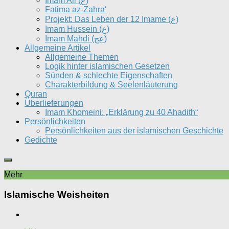
Imam Ali (ع)
Fatima az-Zahra‘
Projekt: Das Leben der 12 Imame (ع)
Imam Hussein (ع)
Imam Mahdi (عج)
Allgemeine Artikel
Allgemeine Themen
Logik hinter islamischen Gesetzen
Sünden & schlechte Eigenschaften
Charakterbildung & Seelenläuterung
Quran
Überlieferungen
Imam Khomeini: „Erklärung zu 40 Ahadith“
Persönlichkeiten
Persönlichkeiten aus der islamischen Geschichte
Gedichte
Mehr
Islamische Weisheiten