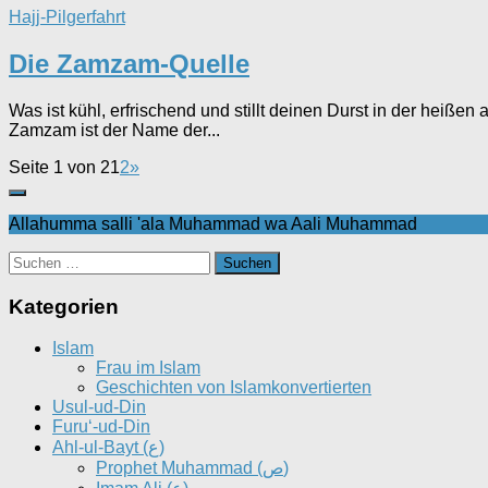
Hajj-Pilgerfahrt
Die Zamzam-Quelle
Was ist kühl, erfrischend und stillt deinen Durst in der heiße
Zamzam ist der Name der...
Seite 1 von 2
1
2
»
Allahumma salli 'ala Muhammad wa Aali Muhammad
Suchen
nach:
Kategorien
Islam
Frau im Islam
Geschichten von Islamkonvertierten
Usul-ud-Din
Furu‘-ud-Din
Ahl-ul-Bayt (ع)
Prophet Muhammad (ص)