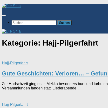
Zum
Inhalt
springen
Suchen
nach:
Kategorie:
Hajj-Pilgerfahrt
Hajj-Pilgerfahrt
Gute Geschichten: Verloren… – Gefu
Zur Hadschzeit ging es in Mekka besonders bunt und turbulent
Versammlungen fanden statt, Liederabende...
Hajj-Pilgerfahrt