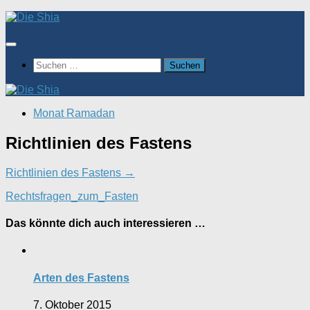
Zum
Inhalt
springen
Suchen
nach:
Monat Ramadan
Richtlinien des Fastens
Richtlinien des Fastens →
Rechtsfragen_zum_Fasten
Das könnte dich auch interessieren …
Arten des Fastens
7. Oktober 2015