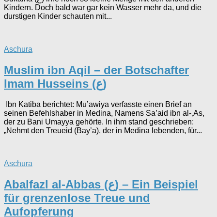
Kindern. Doch bald war gar kein Wasser mehr da, und die
durstigen Kinder schauten mit...
Aschura
Muslim ibn Aqil – der Botschafter
Imam Husseins (ع)
Ibn Katiba berichtet: Mu’awiya verfasste einen Brief an
seinen Befehlshaber in Medina, Namens Sa’aid ibn al-‚As,
der zu Bani Umayya gehörte. In ihm stand geschrieben:
„Nehmt den Treueid (Bay’a), der in Medina lebenden, für...
Aschura
Abalfazl al-Abbas (ع) – Ein Beispiel
für grenzenlose Treue und
Aufopferung