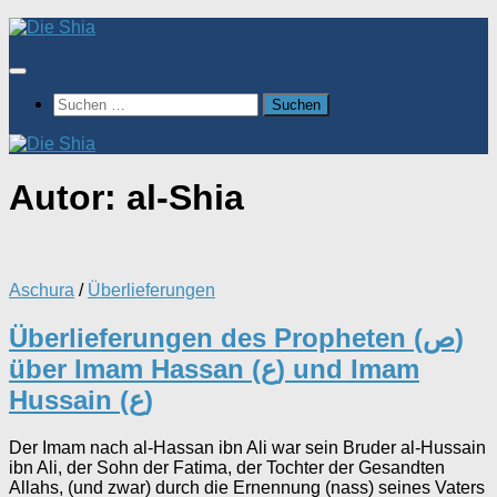
Zum
Inhalt
springen
Suchen
nach:
Autor:
al-Shia
Aschura
/
Überlieferungen
Überlieferungen des Propheten (ص)
über Imam Hassan (ع) und Imam
Hussain (ع)
Der Imam nach al-Hassan ibn Ali war sein Bruder al-Hussain
ibn Ali, der Sohn der Fatima, der Tochter der Gesandten
Allahs, (und zwar) durch die Ernennung (nass) seines Vaters