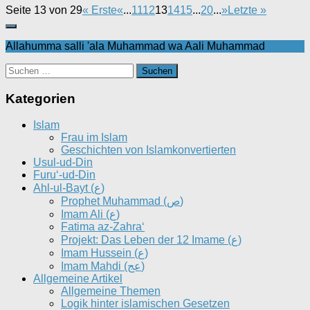
Seite 13 von 29
« Erste
«
...
11
12
13
14
15
...
20
...
»
Letzte »
Allahumma salli 'ala Muhammad wa Aali Muhammad
Suchen
nach:
Kategorien
Islam
Frau im Islam
Geschichten von Islamkonvertierten
Usul-ud-Din
Furu‘-ud-Din
Ahl-ul-Bayt (ع)
Prophet Muhammad (ص)
Imam Ali (ع)
Fatima az-Zahra‘
Projekt: Das Leben der 12 Imame (ع)
Imam Hussein (ع)
Imam Mahdi (عج)
Allgemeine Artikel
Allgemeine Themen
Logik hinter islamischen Gesetzen