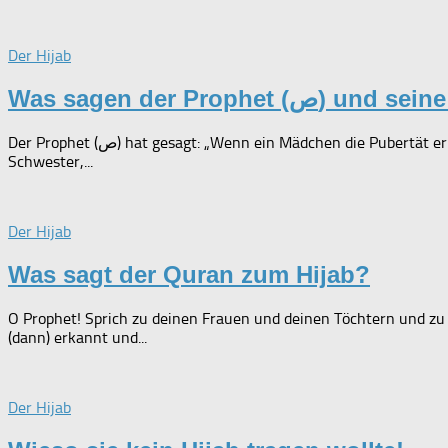
Der Hijab
Der Prophet (ص) hat gesagt: „Wenn ein Mädchen die Pubertät erreicht, soll sie ihren Körper verhüllen, bis auf ihre Hände und ihr Gesicht.“ Imam Reza (ع) wurde gefragt: „Darf man die Haare der
Schwester,...
Der Hijab
Was sagt der Quran zum Hijab?
O Prophet! Sprich zu deinen Frauen und deinen Töchtern und zu d
(dann) erkannt und...
Der Hijab