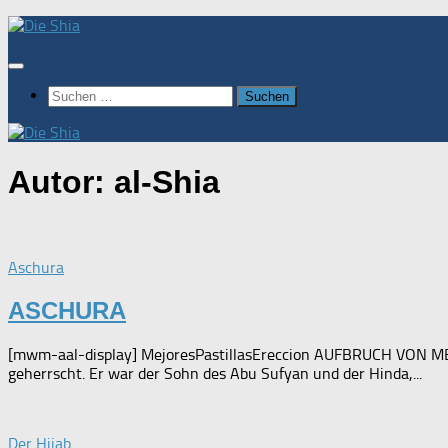
Zum
Inhalt
springen
Suchen
nach:
Autor:
al-Shia
Aschura
ASCHURA
[mwm-aal-display] MejoresPastillasEreccion AUFBRUCH VON MED
geherrscht. Er war der Sohn des Abu Sufyan und der Hinda,...
Der Hijab