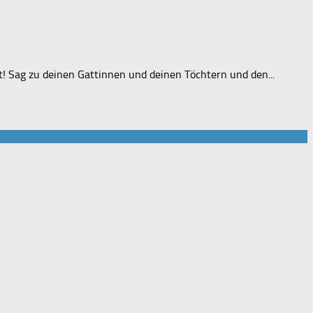
يَا أَيُّهَا النَّبِيُّ قُل لأَزْوَاجِكَ وَبَنَاتِكَ وَنِسَاء الْمُؤْمِنِينَ يُدْنِينَ عَلَيْهِنَّ مِن جَلابِيبِهِنَّ ذَلِكَ أَدْنَى أَن يُعْرَفْ „O Du Prophet! Sag zu deinen Gattinnen und deinen Töchtern und den...