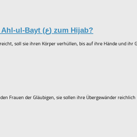
Was sagen der Prophet (ص) und seine Ahl-ul-Bayt (ع) zum Hijab?
en Frauen der Gläubigen, sie sollen ihre Übergewänder reichlich ü