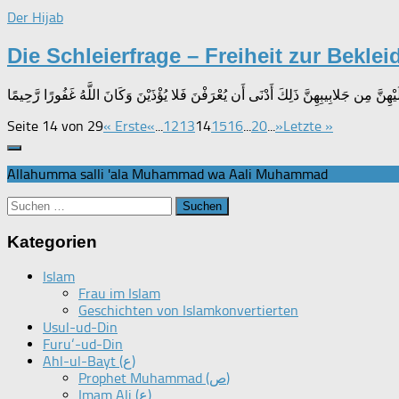
Der Hijab
Die Schleierfrage – Freiheit zur Bekle
Seite 14 von 29
« Erste
«
...
12
13
14
15
16
...
20
...
»
Letzte »
Allahumma salli 'ala Muhammad wa Aali Muhammad
Suchen
nach:
Kategorien
Islam
Frau im Islam
Geschichten von Islamkonvertierten
Usul-ud-Din
Furu‘-ud-Din
Ahl-ul-Bayt (ع)
Prophet Muhammad (ص)
Imam Ali (ع)