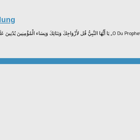
idung
نَ فَلا يُؤْذَيْنَ وَكَانَ اللَّهُ غَفُورًا رَّحِيمًا