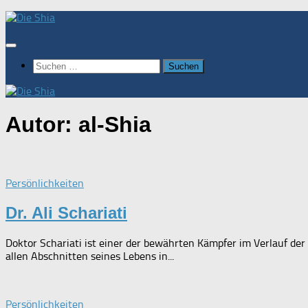
Zum
Inhalt
springen
Suchen
nach:
Autor:
al-Shia
Persönlichkeiten
Dr. Ali Schariati
Doktor Schariati ist einer der bewährten Kämpfer im Verlauf de
allen Abschnitten seines Lebens in...
Persönlichkeiten