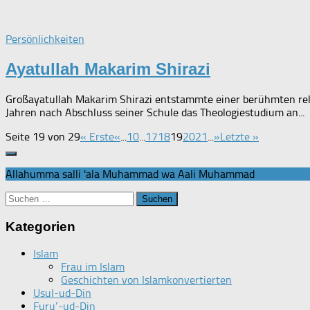
Persönlichkeiten
Ayatullah Makarim Shirazi
Großayatullah Makarim Shirazi entstammte einer berühmten relig
Jahren nach Abschluss seiner Schule das Theologiestudium an...
Seite 19 von 29
« Erste
«
...
10
...
17
18
19
20
21
...
»
Letzte »
Allahumma salli 'ala Muhammad wa Aali Muhammad
Suchen
nach:
Kategorien
Islam
Frau im Islam
Geschichten von Islamkonvertierten
Usul-ud-Din
Furu‘-ud-Din