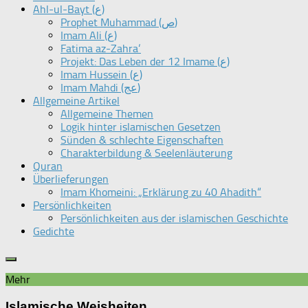
Ahl-ul-Bayt (ع)
Prophet Muhammad (ص)
Imam Ali (ع)
Fatima az-Zahra‘
Projekt: Das Leben der 12 Imame (ع)
Imam Hussein (ع)
Imam Mahdi (عج)
Allgemeine Artikel
Allgemeine Themen
Logik hinter islamischen Gesetzen
Sünden & schlechte Eigenschaften
Charakterbildung & Seelenläuterung
Quran
Überlieferungen
Imam Khomeini: „Erklärung zu 40 Ahadith“
Persönlichkeiten
Persönlichkeiten aus der islamischen Geschichte
Gedichte
Mehr
Islamische Weisheiten