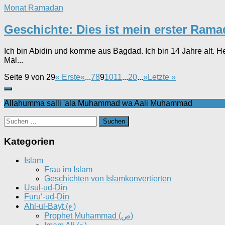
Monat Ramadan
Geschichte: Dies ist mein erster Ram
Ich bin Abidin und komme aus Bagdad. Ich bin 14 Jahre alt. He
Mal...
Seite 9 von 29
« Erste
«
...
7
8
9
10
11
...
20
...
»
Letzte »
Allahumma salli 'ala Muhammad wa Aali Muhammad
Suchen
nach:
Kategorien
Islam
Frau im Islam
Geschichten von Islamkonvertierten
Usul-ud-Din
Furu‘-ud-Din
Ahl-ul-Bayt (ع)
Prophet Muhammad (ص)