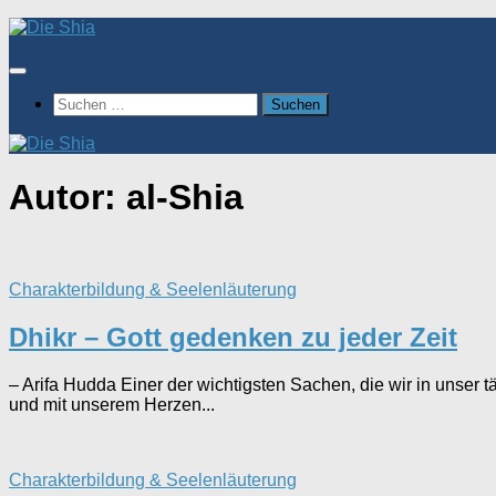
Zum
Inhalt
springen
Suchen
nach:
Autor:
al-Shia
Charakterbildung & Seelenläuterung
Dhikr – Gott gedenken zu jeder Zeit
– Arifa Hudda Einer der wichtigsten Sachen, die wir in unser
und mit unserem Herzen...
Charakterbildung & Seelenläuterung