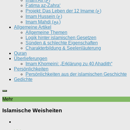
Imam Ali (ع)
Fatima az-Zahra‘
Projekt: Das Leben der 12 Imame (ع)
Imam Hussein (ع)
Imam Mahdi (عج)
Allgemeine Artikel
Allgemeine Themen
Logik hinter islamischen Gesetzen
Sünden & schlechte Eigenschaften
Charakterbildung & Seelenläuterung
Quran
Überlieferungen
Imam Khomeini: „Erklärung zu 40 Ahadith“
Persönlichkeiten
Persönlichkeiten aus der islamischen Geschichte
Gedichte
Mehr
Islamische Weisheiten